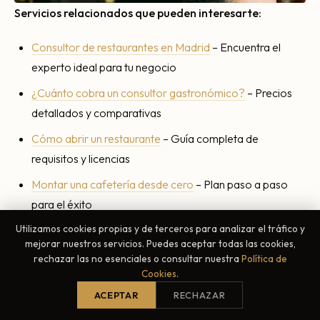
Servicios relacionados que pueden interesarte:
Consultor de restaurantes en Madrid
– Encuentra el
experto ideal para tu negocio
¿Cuánto cobra un consultor gastronómico?
– Precios
detallados y comparativas
Cómo abrir un restaurante
– Guía completa de
requisitos y licencias
Montar una cafetería desde cero
– Plan paso a paso
para el éxito
Utilizamos cookies propias y de terceros para analizar el tráfico y
mejorar nuestros servicios. Puedes aceptar todas las cookies,
rechazar las no esenciales o consultar nuestra
Política de
Cookies
.
Blog
Servicios
ACEPTAR
RECHAZAR