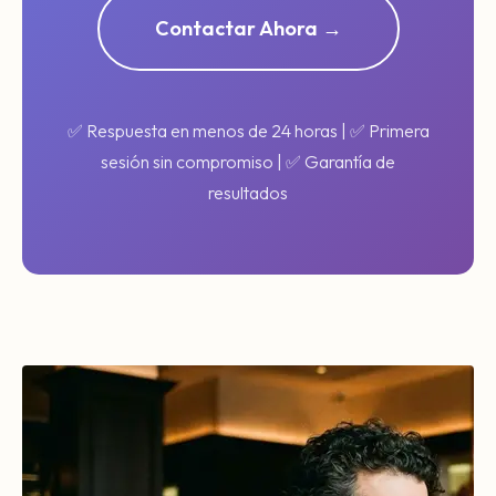
Contactar Ahora →
✅ Respuesta en menos de 24 horas | ✅ Primera
sesión sin compromiso | ✅ Garantía de
resultados