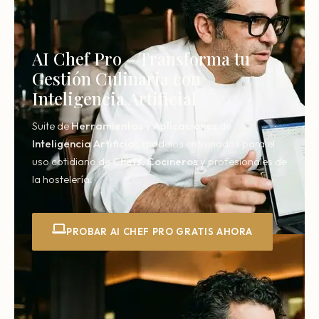
AI Chef Pro – Transforma tu
Gestión Culinaria con
Inteligencia Artificial
Suite de
Herramientas
y
Aplicaciones
de
Inteligencia
Artificial,
modelos entrenados para el
uso cotidiano de
Chefs
,
Cocineros
y profesionales de
la hostelería.
PROBAR AI CHEF PRO GRATIS AHORA