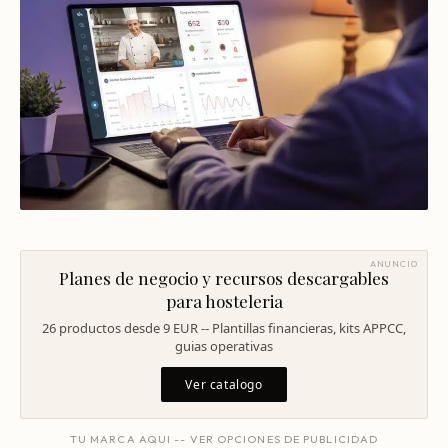
Mentoría Gastronómica
Escandallos de restaurante
Glosario
Transformación Digital
Ingeniería de menú
Arquitectura Gastronómica
Carta rentable
Solicitar diagnóstico
Inversores Internacionales
Subir ticket medio
Atraer clientes
Falta de personal
Rotación de personal
ANUNCIO
Planes de negocio y recursos descargables
Cuánto cuesta abrir
para hosteleria
26 productos desde 9 EUR -- Plantillas financieras, kits APPCC,
Plan de negocio
guias operativas
Permisos en Madrid
Ver catalogo
Licencias Barcelona
TU MARCA AQUI -- VER OPCIONES DE PUBLICIDAD