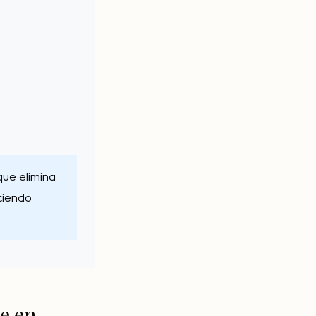
ue elimina
eciendo
e en