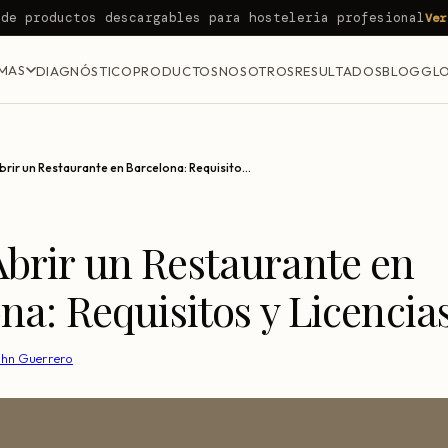
 de productos descargables para hosteleria profesional
Ver
MAS
DIAGNÓSTICO
PRODUCTOS
NOSOTROS
RESULTADOS
BLOG
GLO
Cómo Abrir un Restaurante en Barcelona: Requisitos y Licencias 2025
brir un Restaurante en
na: Requisitos y Licencia
ohn Guerrero