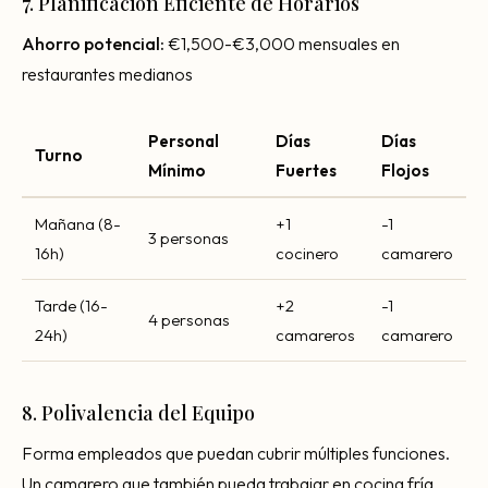
7. Planificación Eficiente de Horarios
Ahorro potencial:
€1,500-€3,000 mensuales en
restaurantes medianos
Personal
Días
Días
Turno
Mínimo
Fuertes
Flojos
Mañana (8-
+1
-1
3 personas
16h)
cocinero
camarero
Tarde (16-
+2
-1
4 personas
24h)
camareros
camarero
8. Polivalencia del Equipo
Forma empleados que puedan cubrir múltiples funciones.
Un camarero que también pueda trabajar en cocina fría