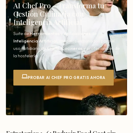
AI Chef Pro – Transforma tu
Gestión Culinaria con
Inteligencia Artificial
Suite de
Herramientas
y
Aplicaciones
de
Inteligencia
Artificial,
modelos entrenados para el
uso cotidiano de
Chefs
,
Cocineros
y profesionales de
la hostelería.
PROBAR AI CHEF PRO GRATIS AHORA