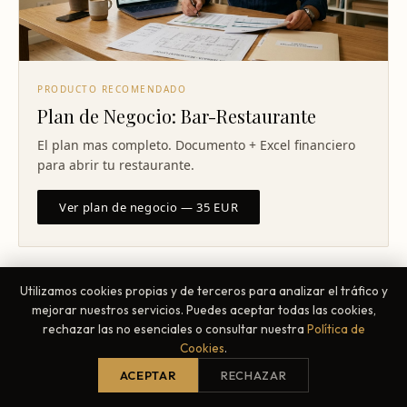
PRODUCTO RECOMENDADO
Plan de Negocio: Bar-Restaurante
El plan mas completo. Documento + Excel financiero
para abrir tu restaurante.
Ver plan de negocio — 35 EUR
TU PUBLICIDAD AQUI
Utilizamos cookies propias y de terceros para analizar el tráfico y
mejorar nuestros servicios. Puedes aceptar todas las cookies,
rechazar las no esenciales o consultar nuestra
Política de
Cookies
.
¿Primera vez con ChefBusiness?
ACEPTAR
RECHAZAR
Todo empieza por el Diagnóstico
Gastronómico