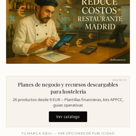
Mentoría Gastronómica
Escandallos de restaurante
Glosario
Transformación Digital
Ingeniería de menú
Arquitectura Gastronómica
Carta rentable
Solicitar diagnóstico
Inversores Internacionales
Subir ticket medio
Atraer clientes
Falta de personal
Rotación de personal
ANUNCIO
Planes de negocio y recursos descargables
Cuánto cuesta abrir
para hosteleria
26 productos desde 9 EUR -- Plantillas financieras, kits APPCC,
Plan de negocio
guias operativas
Permisos en Madrid
Ver catalogo
Licencias Barcelona
TU MARCA AQUI -- VER OPCIONES DE PUBLICIDAD