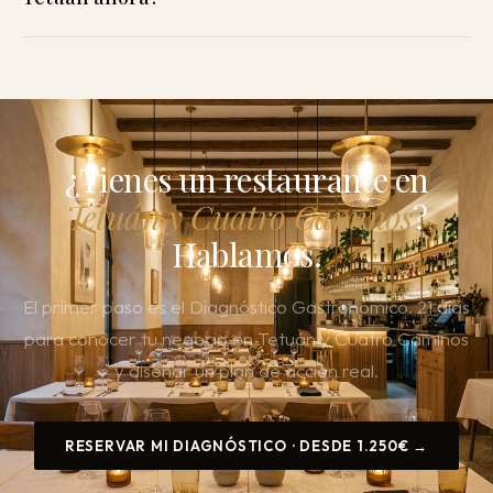
¿Tienes un restaurante en
Tetuán y Cuatro Caminos
?
Hablamos.
El primer paso es el Diagnóstico Gastronómico. 21 días
para conocer tu negocio en Tetuán y Cuatro Caminos
y diseñar un plan de acción real.
RESERVAR MI DIAGNÓSTICO · DESDE 1.250€ →