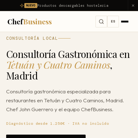
Productos descargables hosteleria
NUEVO
Chef
Business
ES
CONSULTORÍA LOCAL
Servicios
Consultoría Gastronómica en
Ver todos los servicios →
Problemas
Tetuán y Cuatro Caminos
,
Consultoría Integral
Madrid
Ver todos los problemas →
Diagnóstico
Dirección Gastronómica Outsourcing
Mi restaurante no es rentable
Productos
Consultoría gastronómica especializada para
Asesor Gastronómico
Mi restaurante pierde dinero
restaurantes en Tetuán y Cuatro Caminos, Madrid.
Nosotros
Consultor de Restaurantes
Chef John Guerrero y el equipo ChefBusiness.
Reducir food cost
Consultoría Hostelería
Resultados
Reducir costes
Diagnóstico desde 1.250€ · IVA no incluido
Apertura de Restaurantes
Reducir mermas
Blog