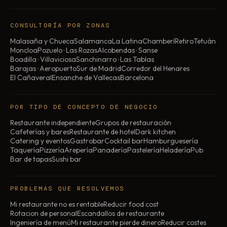
CONSULTORÍA POR ZONAS
Malasaña y Chueca
Salamanca
La Latina
Chamberí
Retiro
Tetuán
Moncloa
Pozuelo · Las Rozas
Alcobendas · Sanse
Boadilla · Villaviciosa
Sanchinarro · Las Tablas
Barajas · Aeropuerto
Sur de Madrid
Corredor del Henares
El Cañaveral
Ensanche de Vallecas
Barcelona
POR TIPO DE CONCEPTO DE NEGOCIO
Restaurante independiente
Grupos de restauración
Cafeterías y bares
Restaurante de hotel
Dark kitchen
Catering y eventos
Gastrobar
Cocktail bar
Hamburguesería
Taquería
Pizzería
Arepería
Panadería
Pastelería
Heladería
Pub
Bar de tapas
Sushi bar
PROBLEMAS QUE RESOLVEMOS
Mi restaurante no es rentable
Reducir food cost
Rotacion de personal
Escandallos de restaurante
Ingeniería de menú
Mi restaurante pierde dinero
Reducir costes