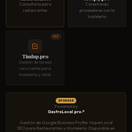
Consultoría para
Conectando
restaurantes
proveedores con la
hostelería
MVP
Timlup.pro
Gestión de tareas
recurrentes para
hostelería y retail
SPONSOR
Powered by
GastroLocal.pro
·
Gestión de Google Business Profile · HyperLocal
SEO para Restaurantes y Hostelería · Disponible en