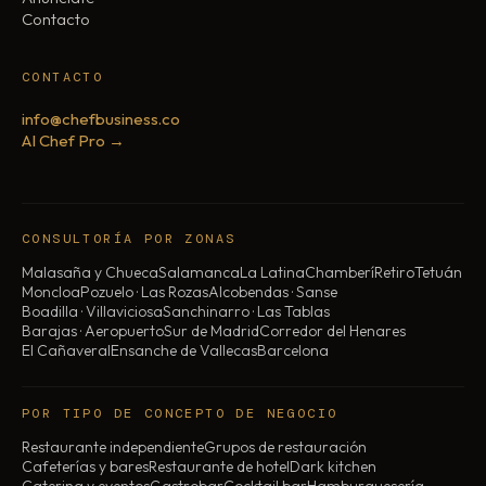
Contacto
CONTACTO
info@chefbusiness.co
AI Chef Pro →
CONSULTORÍA POR ZONAS
Malasaña y Chueca
Salamanca
La Latina
Chamberí
Retiro
Tetuán
Moncloa
Pozuelo · Las Rozas
Alcobendas · Sanse
Boadilla · Villaviciosa
Sanchinarro · Las Tablas
Barajas · Aeropuerto
Sur de Madrid
Corredor del Henares
El Cañaveral
Ensanche de Vallecas
Barcelona
POR TIPO DE CONCEPTO DE NEGOCIO
Restaurante independiente
Grupos de restauración
Cafeterías y bares
Restaurante de hotel
Dark kitchen
Catering y eventos
Gastrobar
Cocktail bar
Hamburguesería