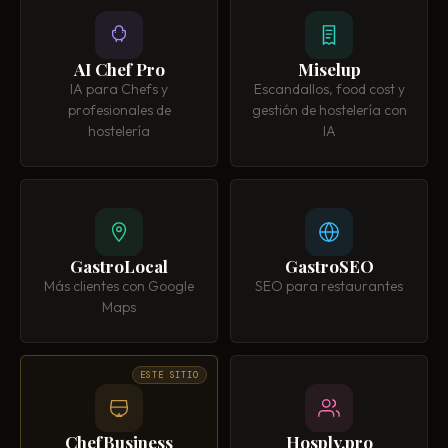
AI Chef Pro
Miselup
IA para Chefs y
Escandallos, food cost y
profesionales de
gestión de hostelería con
hostelería
IA
GastroLocal
GastroSEO
Más clientes con Google
SEO para restaurantes
Maps
ESTE SITIO
ChefBusiness
Hosply.pro