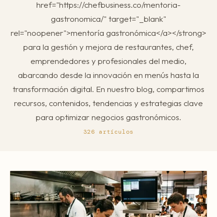
href="https://chefbusiness.co/mentoria-
Mentoría Gastronómica
Escandallos de restaurante
gastronomica/" target="_blank"
Glosario
Transformación Digital
Ingeniería de menú
rel="noopener">mentoría gastronómica</a></strong>
Arquitectura Gastronómica
para la gestión y mejora de restaurantes, chef,
Carta rentable
Solicitar diagnóstico
emprendedores y profesionales del medio,
Inversores Internacionales
Subir ticket medio
abarcando desde la innovación en menús hasta la
Atraer clientes
transformación digital. En nuestro blog, compartimos
recursos, contenidos, tendencias y estrategias clave
Falta de personal
para optimizar negocios gastronómicos.
Rotación de personal
326 artículos
Cuánto cuesta abrir
Plan de negocio
Permisos en Madrid
Licencias Barcelona