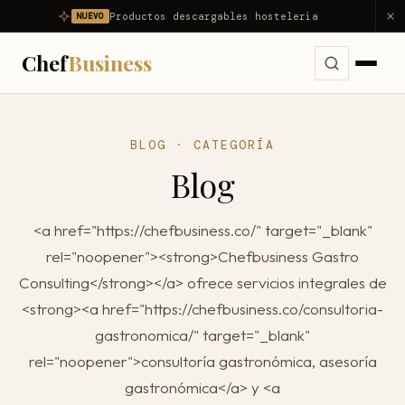
Productos descargables hosteleria
NUEVO
Chef
Business
Servicios
BLOG · CATEGORÍA
Ver todos los servicios →
Blog
Problemas
Consultoría Integral
Ver todos los problemas →
Diagnóstico
<a href="https://chefbusiness.co/" target="_blank"
Dirección Gastronómica Outsourcing
Mi restaurante no es rentable
rel="noopener"><strong>Chefbusiness Gastro
Productos
Asesor Gastronómico
Consulting</strong></a> ofrece servicios integrales de
Mi restaurante pierde dinero
<strong><a href="https://chefbusiness.co/consultoria-
Nosotros
Consultor de Restaurantes
Reducir food cost
gastronomica/" target="_blank"
Consultoría Hostelería
Resultados
Reducir costes
rel="noopener">consultoría gastronómica, asesoría
Apertura de Restaurantes
gastronómica</a> y <a
Reducir mermas
Blog