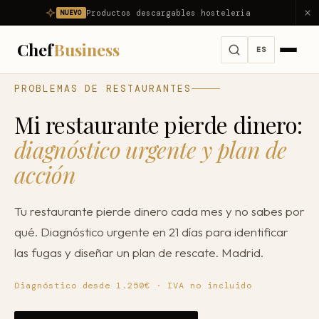
Productos descargables hosteleria
NUEVO
Chef
Business
ES
PROBLEMAS DE RESTAURANTES
Servicios
Mi restaurante pierde dinero:
Ver todos los servicios →
Problemas
diagnóstico urgente y plan de
Consultoría Integral
acción
Ver todos los problemas →
Diagnóstico
Dirección Gastronómica Outsourcing
Mi restaurante no es rentable
Productos
Tu restaurante pierde dinero cada mes y no sabes por
Asesor Gastronómico
Mi restaurante pierde dinero
qué. Diagnóstico urgente en 21 días para identificar
Nosotros
Consultor de Restaurantes
las fugas y diseñar un plan de rescate. Madrid.
Reducir food cost
Consultoría Hostelería
Resultados
Reducir costes
Diagnóstico desde 1.250€ · IVA no incluido
Apertura de Restaurantes
Reducir mermas
Blog