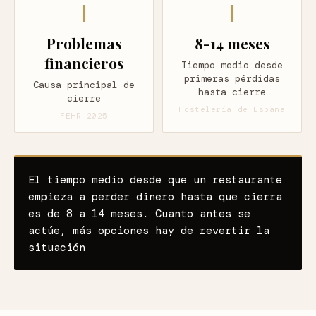
Problemas
8-14 meses
financieros
Tiempo medio desde
primeras pérdidas
Causa principal de
hasta cierre
cierre
Hostelería de España
FEHR 2025
El tiempo medio desde que un restaurante
empieza a perder dinero hasta que cierra
es de 8 a 14 meses. Cuanto antes se
actúe, más opciones hay de revertir la
situación