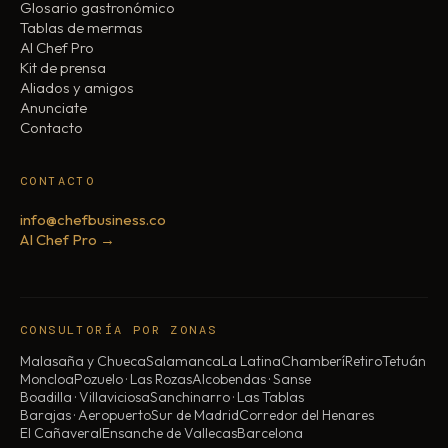
Glosario gastronómico
Tablas de mermas
AI Chef Pro
Kit de prensa
Aliados y amigos
Anunciate
Contacto
CONTACTO
info@chefbusiness.co
AI Chef Pro →
CONSULTORÍA POR ZONAS
Malasaña y Chueca
Salamanca
La Latina
Chamberí
Retiro
Tetuán
Moncloa
Pozuelo · Las Rozas
Alcobendas · Sanse
Boadilla · Villaviciosa
Sanchinarro · Las Tablas
Barajas · Aeropuerto
Sur de Madrid
Corredor del Henares
El Cañaveral
Ensanche de Vallecas
Barcelona