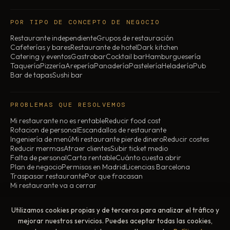
POR TIPO DE CONCEPTO DE NEGOCIO
Restaurante independiente
Grupos de restauración
Cafeterías y bares
Restaurante de hotel
Dark kitchen
Catering y eventos
Gastrobar
Cocktail bar
Hamburguesería
Taquería
Pizzería
Arepería
Panadería
Pastelería
Heladería
Pub
Bar de tapas
Sushi bar
PROBLEMAS QUE RESOLVEMOS
Mi restaurante no es rentable
Reducir food cost
Rotacion de personal
Escandallos de restaurante
Ingeniería de menú
Mi restaurante pierde dinero
Reducir costes
Reducir mermas
Atraer clientes
Subir ticket medio
Falta de personal
Carta rentable
Cuánto cuesta abrir
Plan de negocio
Permisos en Madrid
Licencias Barcelona
Traspasar restaurante
Por que fracasan
Mi restaurante va a cerrar
Utilizamos cookies propias y de terceros para analizar el tráfico y
© 2026 ChefBusiness · Todos los derechos reservados
mejorar nuestros servicios. Puedes aceptar todas las cookies,
Aviso legal
Política de privacidad
Política de cookies