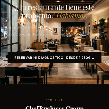
¿Tu restaurante tiene este
problema?
Hablamos.
El primer paso es el Diagnóstico Gastronómico. 21 días
para conocer tu negocio y disenar un plan de acción
real.
RESERVAR MI DIAGNÓSTICO · DESDE 1.250€ →
Sin compromiso. Confidencialidad garantizada.
PARTE DE
ChefBusiness Group