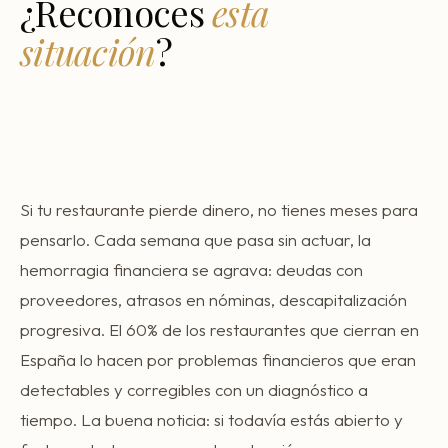
¿Reconoces
esta
Consultoría Barcelona
situación
?
Por qué fracasan
Traspasar restaurante
Mi restaurante va a cerrar
Si tu restaurante pierde dinero, no tienes meses para
pensarlo. Cada semana que pasa sin actuar, la
hemorragia financiera se agrava: deudas con
proveedores, atrasos en nóminas, descapitalización
progresiva. El 60% de los restaurantes que cierran en
España lo hacen por problemas financieros que eran
detectables y corregibles con un diagnóstico a
tiempo. La buena noticia: si todavía estás abierto y