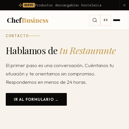
Productos descargables hosteleria
NUEVO
Chef
Business
ES
CONTACTO
Servicios
Hablamos de
tu Restaurante
Ver todos los servicios →
Problemas
El primer paso es una conversación. Cuéntanos tu
Consultoría Integral
Ver todos los problemas →
Diagnóstico
situación y te orientamos sin compromiso.
Dirección Gastronómica Outsourcing
Mi restaurante no es rentable
Respondemos en menos de 24 horas.
Productos
Asesor Gastronómico
Mi restaurante pierde dinero
Nosotros
Consultor de Restaurantes
IR AL FORMULARIO →
Reducir food cost
Consultoría Hostelería
Resultados
Reducir costes
Apertura de Restaurantes
Reducir mermas
Blog