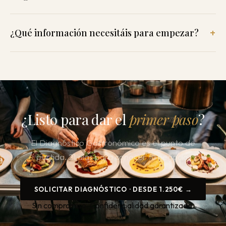
¿Qué información necesitáis para empezar?
¿Listo para dar el
primer paso
?
El Diagnóstico Gastronómico es el punto de
partida. 21 días para conocer tu negocio.
SOLICITAR DIAGNÓSTICO · DESDE 1.250€ →
Sin compromiso. Confidencialidad garantizada.