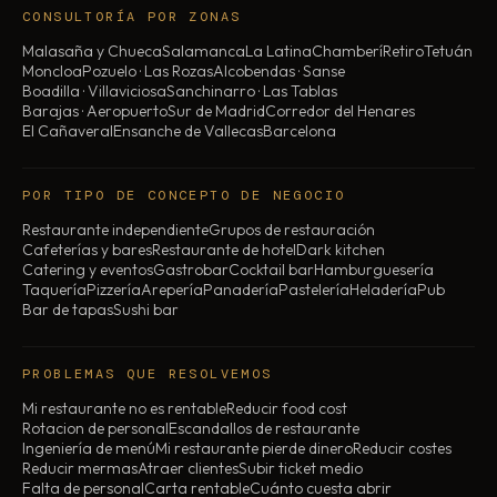
CONSULTORÍA POR ZONAS
Malasaña y Chueca
Salamanca
La Latina
Chamberí
Retiro
Tetuán
Moncloa
Pozuelo · Las Rozas
Alcobendas · Sanse
Boadilla · Villaviciosa
Sanchinarro · Las Tablas
Barajas · Aeropuerto
Sur de Madrid
Corredor del Henares
El Cañaveral
Ensanche de Vallecas
Barcelona
POR TIPO DE CONCEPTO DE NEGOCIO
Restaurante independiente
Grupos de restauración
Cafeterías y bares
Restaurante de hotel
Dark kitchen
Catering y eventos
Gastrobar
Cocktail bar
Hamburguesería
Taquería
Pizzería
Arepería
Panadería
Pastelería
Heladería
Pub
Bar de tapas
Sushi bar
PROBLEMAS QUE RESOLVEMOS
Mi restaurante no es rentable
Reducir food cost
Rotacion de personal
Escandallos de restaurante
Ingeniería de menú
Mi restaurante pierde dinero
Reducir costes
Reducir mermas
Atraer clientes
Subir ticket medio
Falta de personal
Carta rentable
Cuánto cuesta abrir