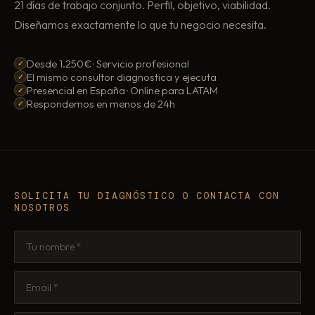
21 días de trabajo conjunto. Perfil, objetivo, viabilidad.
Consultoría Barcelona
Diseñamos exactamente lo que tu negocio necesita.
Por qué fracasan
Traspasar restaurante
Desde 1.250€ · Servicio profesional
✓
El mismo consultor diagnostica y ejecuta
✓
Mi restaurante va a cerrar
Presencial en España · Online para LATAM
✓
Respondemos en menos de 24h
✓
SOLICITA TU DIAGNÓSTICO O CONTACTA CON
NOSOTROS