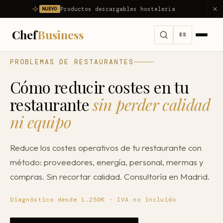
Productos descargables hosteleria
NUEVO
Chef
Business
ES
PROBLEMAS DE RESTAURANTES
Servicios
Cómo reducir costes en tu
Ver todos los servicios →
Problemas
restaurante
sin perder calidad
Consultoría Integral
ni equipo
Ver todos los problemas →
Diagnóstico
Dirección Gastronómica Outsourcing
Mi restaurante no es rentable
Productos
Reduce los costes operativos de tu restaurante con
Asesor Gastronómico
Mi restaurante pierde dinero
método: proveedores, energía, personal, mermas y
Nosotros
Consultor de Restaurantes
compras. Sin recortar calidad. Consultoría en Madrid.
Reducir food cost
Consultoría Hostelería
Resultados
Reducir costes
Diagnóstico desde 1.250€ · IVA no incluido
Apertura de Restaurantes
Reducir mermas
Blog