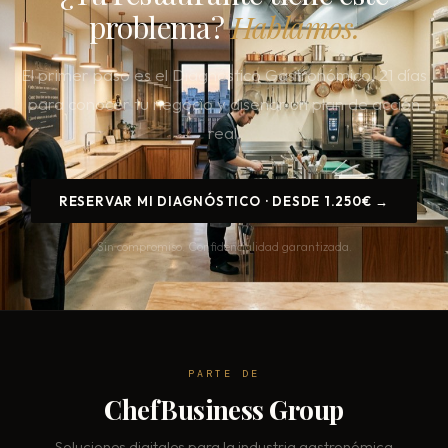
problema?
Hablamos.
El primer paso es el Diagnóstico Gastronómico. 21 días
para conocer tu negocio y disenar un plan de acción
real.
RESERVAR MI DIAGNÓSTICO · DESDE 1.250€ →
Sin compromiso. Confidencialidad garantizada.
PARTE DE
ChefBusiness Group
Soluciones digitales para la industria gastronómica