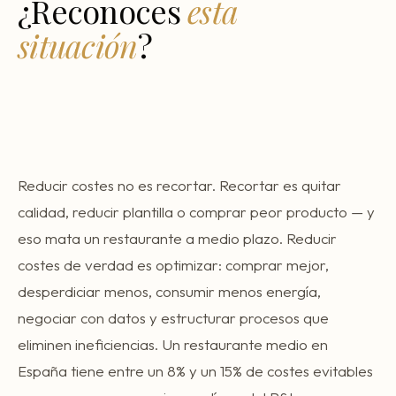
¿Reconoces
esta
Consultoría Barcelona
situación
?
Por qué fracasan
Traspasar restaurante
Mi restaurante va a cerrar
Reducir costes no es recortar. Recortar es quitar
calidad, reducir plantilla o comprar peor producto — y
eso mata un restaurante a medio plazo. Reducir
costes de verdad es optimizar: comprar mejor,
desperdiciar menos, consumir menos energía,
negociar con datos y estructurar procesos que
eliminen ineficiencias. Un restaurante medio en
España tiene entre un 8% y un 15% de costes evitables