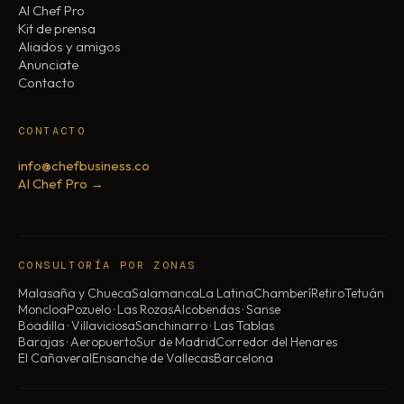
AI Chef Pro
Kit de prensa
Aliados y amigos
Anunciate
Contacto
CONTACTO
info@chefbusiness.co
AI Chef Pro →
CONSULTORÍA POR ZONAS
Malasaña y Chueca
Salamanca
La Latina
Chamberí
Retiro
Tetuán
Moncloa
Pozuelo · Las Rozas
Alcobendas · Sanse
Boadilla · Villaviciosa
Sanchinarro · Las Tablas
Barajas · Aeropuerto
Sur de Madrid
Corredor del Henares
El Cañaveral
Ensanche de Vallecas
Barcelona