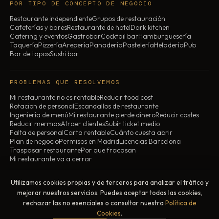
POR TIPO DE CONCEPTO DE NEGOCIO
Restaurante independiente
Grupos de restauración
Cafeterías y bares
Restaurante de hotel
Dark kitchen
Catering y eventos
Gastrobar
Cocktail bar
Hamburguesería
Taquería
Pizzería
Arepería
Panadería
Pastelería
Heladería
Pub
Bar de tapas
Sushi bar
PROBLEMAS QUE RESOLVEMOS
Mi restaurante no es rentable
Reducir food cost
Rotacion de personal
Escandallos de restaurante
Ingeniería de menú
Mi restaurante pierde dinero
Reducir costes
Reducir mermas
Atraer clientes
Subir ticket medio
Falta de personal
Carta rentable
Cuánto cuesta abrir
Plan de negocio
Permisos en Madrid
Licencias Barcelona
Traspasar restaurante
Por que fracasan
Mi restaurante va a cerrar
Utilizamos cookies propias y de terceros para analizar el tráfico y
© 2026 ChefBusiness · Todos los derechos reservados
mejorar nuestros servicios. Puedes aceptar todas las cookies,
Aviso legal
Política de privacidad
Política de cookies
rechazar las no esenciales o consultar nuestra
Política de
Madrid, España · Presencial y online en toda
Cookies
.
España