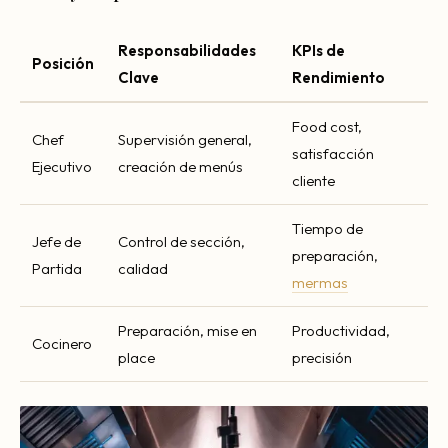
Responsabilidades
KPIs de
Posición
Clave
Rendimiento
Food cost,
Chef
Supervisión general,
satisfacción
Ejecutivo
creación de menús
cliente
Tiempo de
Jefe de
Control de sección,
preparación,
Partida
calidad
mermas
Preparación, mise en
Productividad,
Cocinero
place
precisión