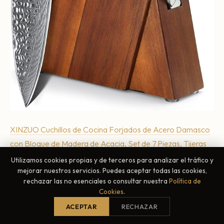
XINZUO Cuchillos de Cocina Forjados de Acero Damasco
con Bloque de Madera de Acacia, Set de 7 Piezas, Tijeras
Multifuncionales, Cuchillo de Chef Afilado Profesional para
Utilizamos cookies propias y de terceros para analizar el tráfico y
mejorar nuestros servicios. Puedes aceptar todas las cookies,
Vegetales -He Serie
rechazar las no esenciales o consultar nuestra
Política de
329,99 €
Cookies
.
Los cuchillos de cocina profesionales de acero de
ACEPTAR
RECHAZAR
Damasco p...