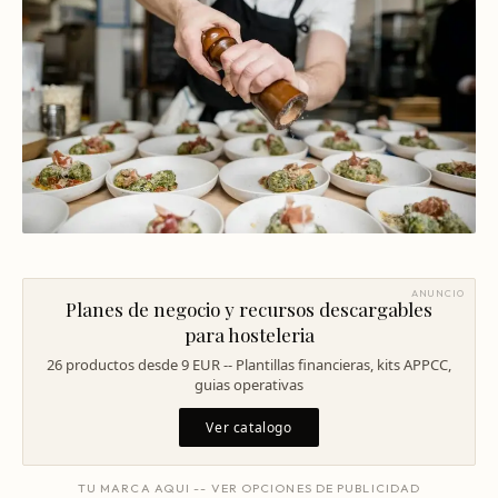
Mentoría Gastronómica
Escandallos de restaurante
Glosario
Transformación Digital
Ingeniería de menú
Arquitectura Gastronómica
Carta rentable
Solicitar diagnóstico
Inversores Internacionales
Subir ticket medio
Atraer clientes
Falta de personal
Rotación de personal
ANUNCIO
Planes de negocio y recursos descargables
Cuánto cuesta abrir
para hosteleria
26 productos desde 9 EUR -- Plantillas financieras, kits APPCC,
Plan de negocio
guias operativas
Permisos en Madrid
Ver catalogo
Licencias Barcelona
TU MARCA AQUI -- VER OPCIONES DE PUBLICIDAD