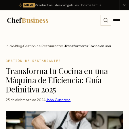
Productos descargables hosteleria
NUEVO
Chef
Business
Servicios
Inicio
›
Blog
›
Gestión de Restaurantes
›
Transforma tu Cocina en una Máquina de Eficiencia: Guía Definitiva 2025
Ver todos los servicios →
Problemas
GESTIÓN DE RESTAURANTES
Consultoría Integral
Transforma tu Cocina en una
Ver todos los problemas →
Diagnóstico
Dirección Gastronómica Outsourcing
Máquina de Eficiencia: Guía
Mi restaurante no es rentable
Productos
Definitiva 2025
Asesor Gastronómico
Mi restaurante pierde dinero
Nosotros
Consultor de Restaurantes
23 de diciembre de 2024
·
John Guerrero
Reducir food cost
Consultoría Hostelería
Resultados
Reducir costes
Apertura de Restaurantes
Reducir mermas
Blog