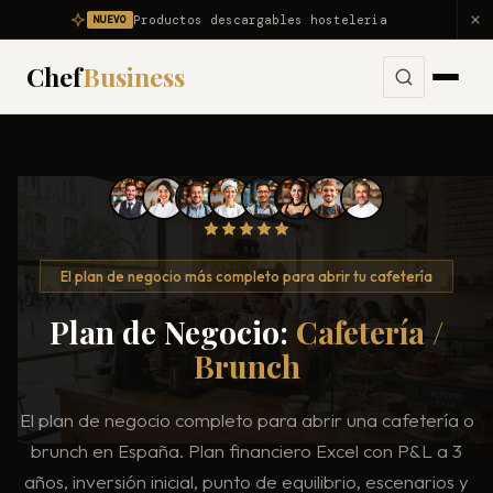
Productos descargables hosteleria
NUEVO
Chef
Business
Servicios
Ver todos los servicios →
Problemas
Consultoría Integral
Ver todos los problemas →
Diagnóstico
El plan de negocio más completo para abrir tu cafetería
Dirección Gastronómica Outsourcing
Mi restaurante no es rentable
Plan de Negocio:
Cafetería /
Productos
Asesor Gastronómico
Mi restaurante pierde dinero
Brunch
Nosotros
Consultor de Restaurantes
Reducir food cost
El plan de negocio completo para abrir una cafetería o
Consultoría Hostelería
Resultados
Reducir costes
brunch en España. Plan financiero Excel con P&L a 3
Apertura de Restaurantes
Reducir mermas
años, inversión inicial, punto de equilibrio, escenarios y
Blog