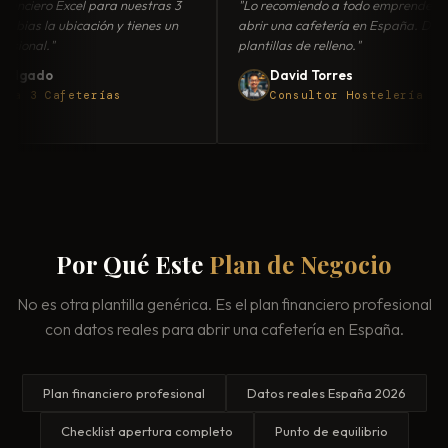
plan financiero Excel para nuestras 3
"Lo recomiendo a todo empre
Solo cambias la ubicación y tienes un
abrir una cafetería en España
an profesional."
plantillas de relleno."
ando Delgado
David Torres
o Cadena 3 Cafeterías
Consultor Hosteler
Por Qué Este
Plan de Negocio
No es otra plantilla genérica. Es el plan financiero profesional
con datos reales para abrir una cafetería en España.
Plan financiero profesional
Datos reales España 2026
Checklist apertura completo
Punto de equilibrio