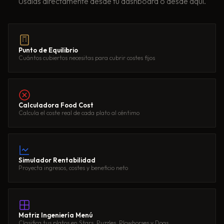
Úsalas directamente desde tu dashboard o desde aquí.
Punto de Equilibrio
Cuántos cubiertos necesitas para cubrir costes fijos
Calculadora Food Cost
Calcula el coste real de cada plato al céntimo
Simulador Rentabilidad
Proyecta ingresos, costes y beneficio neto
Matriz Ingeniería Menú
Clasifica tus platos en Stars, Puzzles, Plowhorses y Dogs