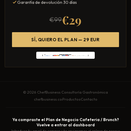
Garantía de devolución 30 días
€29
€99
SÍ, QUIERO EL PLAN — 29 EUR
© 2026 ChefBusiness Consultoría Gastronómica
chefbusiness.co
·
Productos
·
Contacto
Ya compraste el
Plan de Negocio Cafeteria / Brunch
?
Vuelve a entrar al dashboard
Introduce tu email de compra y te enviaremos el enlace de acceso