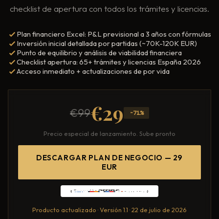
Mentoría Gastronómica
checklist de apertura con todos los trámites y licencias.
Escandallos de restaurante
Glosario
Transformación Digital
Ingeniería de menú
Plan financiero Excel: P&L previsional a 3 años con fórmulas
Inversión inicial detallada por partidas (~70K-120K EUR)
Arquitectura Gastronómica
Carta rentable
Punto de equilibrio y análisis de viabilidad financiera
Solicitar diagnóstico
Checklist apertura: 65+ trámites y licencias España 2026
Inversores Internacionales
Subir ticket medio
Acceso inmediato + actualizaciones de por vida
Atraer clientes
€29
Falta de personal
€99
-71%
Rotación de personal
Precio especial de lanzamiento. Sube pronto
Cuánto cuesta abrir
DESCARGAR PLAN DE NEGOCIO — 29
Plan de negocio
EUR
Permisos en Madrid
Licencias Barcelona
Producto actualizado · Versión 1.1 · 22 de julio de 2026