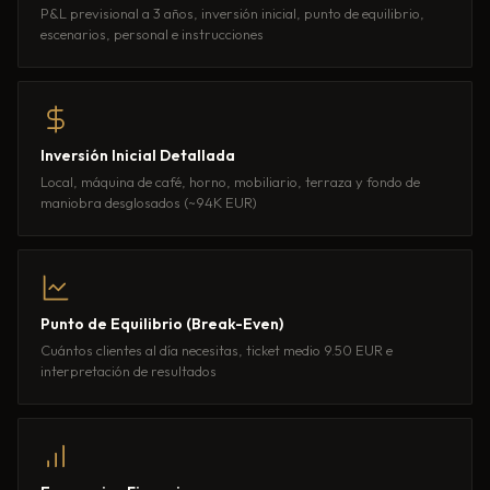
P&L previsional a 3 años, inversión inicial, punto de equilibrio,
escenarios, personal e instrucciones
Inversión Inicial Detallada
Local, máquina de café, horno, mobiliario, terraza y fondo de
maniobra desglosados (~94K EUR)
Punto de Equilibrio (Break-Even)
Cuántos clientes al día necesitas, ticket medio 9.50 EUR e
interpretación de resultados