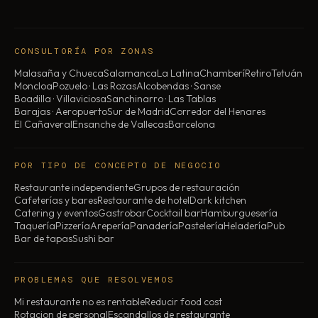
CONSULTORÍA POR ZONAS
Malasaña y Chueca
Salamanca
La Latina
Chamberí
Retiro
Tetuán
Moncloa
Pozuelo · Las Rozas
Alcobendas · Sanse
Boadilla · Villaviciosa
Sanchinarro · Las Tablas
Barajas · Aeropuerto
Sur de Madrid
Corredor del Henares
El Cañaveral
Ensanche de Vallecas
Barcelona
POR TIPO DE CONCEPTO DE NEGOCIO
Restaurante independiente
Grupos de restauración
Cafeterías y bares
Restaurante de hotel
Dark kitchen
Catering y eventos
Gastrobar
Cocktail bar
Hamburguesería
Taquería
Pizzería
Arepería
Panadería
Pastelería
Heladería
Pub
Bar de tapas
Sushi bar
PROBLEMAS QUE RESOLVEMOS
Mi restaurante no es rentable
Reducir food cost
Rotacion de personal
Escandallos de restaurante