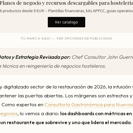
Planes de negocio y recursos descargables para hosteleri
6 productos desde 9 EUR -- Plantillas financieras, kits APPCC, guias operativ
Ver catalogo
TU MARCA AQUI -- VER OPCIONES DE PUBLICIDAD
Datos y Estrategia Revisada por:
Chef Consultor John Guerre
 técnica en reingeniería de negocios hosteleros.
y digitalizado sector de la restauración de 2026, la intuición
antener las puertas abiertas. Los márgenes son estrechos y
al. Como expertos en
Consultoría Gastronómica para Nuevos
Negocios
, lo vemos a diario:
los dashboards con métricas en
 un restaurante que sobrevive y uno que lidera el mercado.