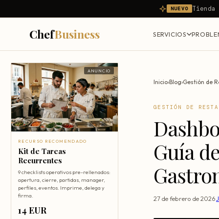
Tienda
NUEVO
Chef
Business
SERVICIOS
PROBLE
ANUNCIO
Inicio
›
Blog
›
Gestión de R
GESTIÓN DE RESTA
Dashbo
Guía de
RECURSO RECOMENDADO
Kit de Tareas
Recurrentes
Gastro
9 checklists operativos pre-rellenados:
apertura, cierre, partidas, manager,
perfiles, eventos. Imprime, delega y
firma.
27 de febrero de 2026
·
14 EUR