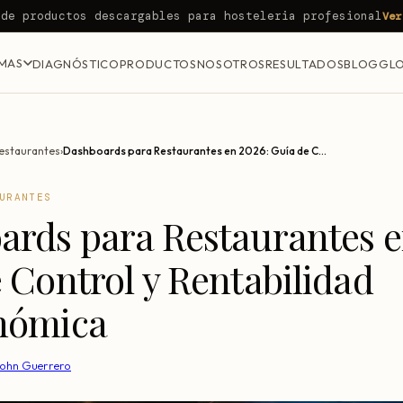
 de productos descargables para hosteleria profesional
Ver
MAS
DIAGNÓSTICO
PRODUCTOS
NOSOTROS
RESULTADOS
BLOG
GLO
estaurantes
›
Dashboards para Restaurantes en 2026: Guía de Control y Rentabilidad Gastronómica
URANTES
ards para Restaurantes e
 Control y Rentabilidad
nómica
John Guerrero