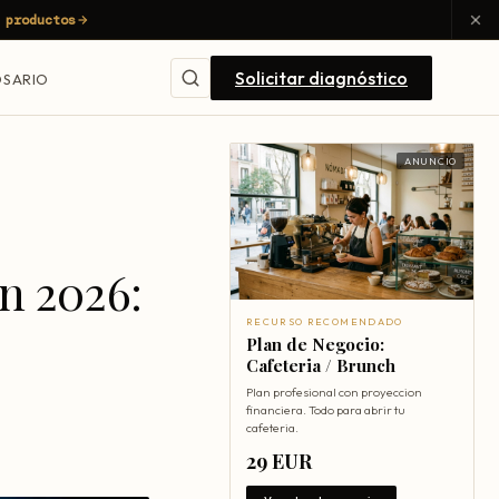
 productos
Solicitar diagnóstico
SARIO
ANUNCIO
n 2026:
RECURSO RECOMENDADO
Plan de Negocio:
Cafeteria / Brunch
Plan profesional con proyeccion
financiera. Todo para abrir tu
cafeteria.
29 EUR