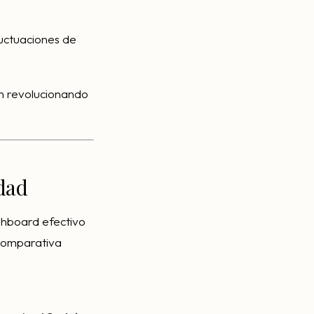
luctuaciones de
n revolucionando
idad
shboard efectivo
 comparativa