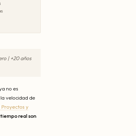
a
as
ro | +20 años
 ya no es
 la velocidad de
 Proyectos y
 tiempo real son