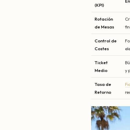
En
(KPI)
Rotación
Cr
de Mesas
fi
Control de
Fo
Costes
el
Ticket
Bú
Medio
y 
Tasa de
Fi
Retorno
re