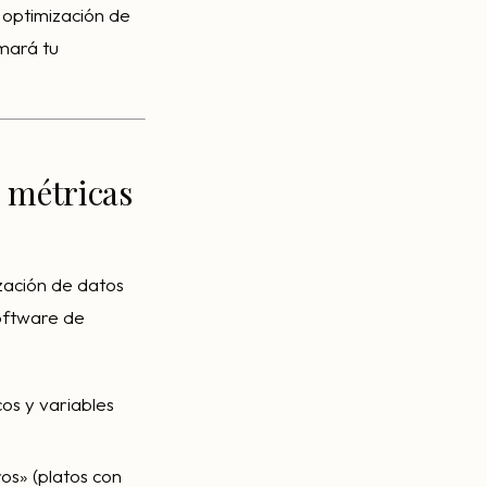
 optimización de
rmará tu
e métricas
zación de datos
oftware de
os y variables
ros» (platos con