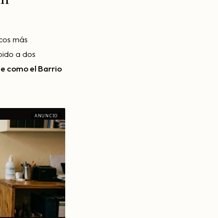
icos más
bido a dos
me como el Barrio
ANUNCIO