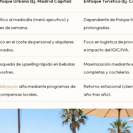
foque Urbano (Ej: Madrid Capital)
Enfoque Turístico (Ej: 
ítico al mediodía (menú ejecutivo) y
Dependiente de franjas ho
nes de semana.
prolongadas.
co en el coste de personal y alquileres
Foco en logística de pro
evados.
e impacto del IGIC/IVA.
squeda de
upselling
rápido en bebidas
Maximización mediante e
postres.
completas y coctelería.
delización
alta mediante programas de
Retorno estacional (clie
compensas locales.
año tras año).