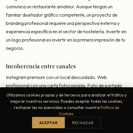
comunica un restaurante amateur. Aunque tengas un
familiar diseñador gráfico competente, un proyecto de
branding profesional requiere una perspectiva externa y
experiencia específica en el sector de hostelería. Invertir en
un logo profesional es invertir en la primera impresión de tu
negocio.
Incoherencia entre canales
Instagram premium con un local descuidado. Web
profesional con una carta fotocopiada. Foto de portada
cuidada con reseñas de Google sin responder. La
Utilizamos cookies propias y de terceros para analizar el tráfico y
mejorar nuestros servicios. Puedes aceptar todas las cookies,
incoherencia destruye la confianza del cliente. Si comunicas
rechazar las no esenciales o consultar nuestra
Política de
calidad en un canal, debe estar presente en todos.
Cookies
.
ACEPTAR
RECHAZAR
Copiar la marca de otro restaurante exitoso