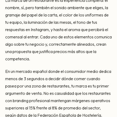
La marca de un restaurante es la experiencia completa: el
Consultoría Barcelona
nombre, sí, pero también el sonido ambiente que eliges, la
Por qué fracasan
gramaje del papel de la carta, el color de los uniformes de
tu equipo, la iluminación de las mesas, el tono de tus
Traspasar restaurante
respuestas en Instagram, y hasta el aroma que percibirá el
Mi restaurante va a cerrar
comensal al entrar. Cada uno de estos elementos comunica
algo sobre tu negocio y, correctamente alineados, crean
una propuesta que justifica precios más altos que la
competencia.
En un mercado español donde el consumidor medio dedica
menos de 3 segundos a decidir dónde comer cuando
pasea por una zona de restaurantes, tu marca es tu primer
argumento de venta. No es casualidad que los restaurantes
con branding profesional mantengan márgenes operativos
superiores al 15% frente al 8% de promedio del sector,
según datos de la Federación Española de Hostelería.