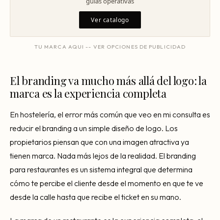
guias operativas
Mentoría Gastronómica
Escandallos de restaurante
Ver catalogo
Glosario
Transformación Digital
Ingeniería de menú
Arquitectura Gastronómica
TU MARCA AQUI -- VER OPCIONES DE PUBLICIDAD
Carta rentable
Solicitar diagnóstico
Inversores Internacionales
Subir ticket medio
El branding va mucho más allá del logo: la
Atraer clientes
marca es la experiencia completa
Falta de personal
En hostelería, el error más común que veo en mi consulta es
Rotación de personal
reducir el branding a un simple diseño de logo. Los
propietarios piensan que con una imagen atractiva ya
Cuánto cuesta abrir
tienen marca. Nada más lejos de la realidad. El branding
Plan de negocio
para restaurantes es un sistema integral que determina
cómo te percibe el cliente desde el momento en que te ve
Permisos en Madrid
desde la calle hasta que recibe el ticket en su mano.
Licencias Barcelona