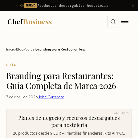
Productos descargables hosteleria
NUEVO
Chef
Business
Servicios
Inicio
›
Blog
›
Guías
›
Branding para Restaurantes: Guía Completa de Marca 2026
Ver todos los servicios →
Problemas
GUÍAS
Consultoría Integral
Branding para Restaurantes:
Ver todos los problemas →
Diagnóstico
Dirección Gastronómica Outsourcing
Guía Completa de Marca 2026
Mi restaurante no es rentable
Productos
Asesor Gastronómico
3 de abril de 2026
·
John Guerrero
Mi restaurante pierde dinero
Nosotros
Consultor de Restaurantes
Reducir food cost
ANUNCIO
Planes de negocio y recursos descargables
Consultoría Hostelería
Resultados
Reducir costes
para hosteleria
Apertura de Restaurantes
26 productos desde 9 EUR -- Plantillas financieras, kits APPCC,
Reducir mermas
Blog