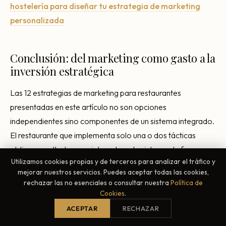
hostelería para diseñar tu estrategia de marketing
personalizada
Conclusión: del marketing como gasto a la
inversión estratégica
Las 12 estrategias de marketing para restaurantes
presentadas en este artículo no son opciones
independientes sino componentes de un sistema integrado.
El restaurante que implementa solo una o dos tácticas
obtiene resultados parciales; el que las integra de forma
Utilizamos cookies propias y de terceros para analizar el tráfico y
estratégica y las mide consistentemente transforma su
mejorar nuestros servicios. Puedes aceptar todas las cookies,
negocio. En un sector donde el margen es estrecho y la
rechazar las no esenciales o consultar nuestra
Política de
competencia intensa, el marketing efectivo marca la
Cookies
.
diferencia entre la supervivencia y el crecimiento.
ACEPTAR
RECHAZAR