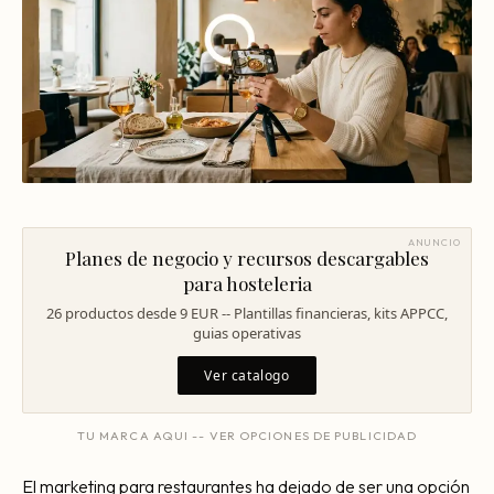
Mentoría Gastronómica
Escandallos de restaurante
Glosario
Transformación Digital
Ingeniería de menú
Arquitectura Gastronómica
Carta rentable
Solicitar diagnóstico
Inversores Internacionales
Subir ticket medio
Atraer clientes
Falta de personal
ANUNCIO
Planes de negocio y recursos descargables
para hosteleria
Rotación de personal
26 productos desde 9 EUR -- Plantillas financieras, kits APPCC,
Cuánto cuesta abrir
guias operativas
Plan de negocio
Ver catalogo
Permisos en Madrid
TU MARCA AQUI -- VER OPCIONES DE PUBLICIDAD
Licencias Barcelona
El marketing para restaurantes ha dejado de ser una opción