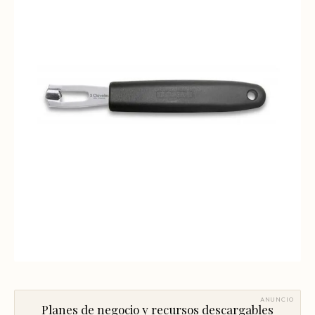
Mentoría Gastronómica
Escandallos de restaurante
Glosario
Transformación Digital
Ingeniería de menú
Arquitectura Gastronómica
Carta rentable
Solicitar diagnóstico
Inversores Internacionales
Subir ticket medio
Atraer clientes
Falta de personal
Rotación de personal
Cuánto cuesta abrir
Plan de negocio
Permisos en Madrid
Licencias Barcelona
ANUNCIO
Planes de negocio y recursos descargables