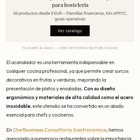
Consultoría Barcelona
para hosteleria
26 productos desde 9 EUR -- Plantillas financieras, kits APPCC,
Por qué fracasan
guias operativas
Traspasar restaurante
Ver catalogo
Mi restaurante va a cerrar
TU MARCA AQUI -- VER OPCIONES DE PUBLICIDAD
El acanalador es una herramienta indispensable en
cualquier cocina profesional, ya que permite crear surcos
decorativos en frutas y verduras, mejorando la
presentación de platos y ensaladas.
Con su diseño
ergonómico y materiales de alta calidad como el acero
inoxidable
, este utensilio se ha convertido en un aliado
esencial para chefs y cocineros.
En
Chefbusiness Consultoría Gastronómica
, hemos
asesorado a numerosos restaurantes sobre la importancia