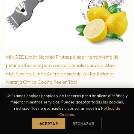
MINGZE Limón Naranja Frutas pelador herramienta de
pelar profesional para cocina, Utensilio para Cocktails
Multifunción, Limón Acero inoxidable Zester Rallador
Naranja Cítrico Cocina Peeler Tool
5,59 €
Utilizamos cookies propias y de terceros para analizar el tráfico y
mejorar nuestros servicios. Puedes aceptar todas las cookies,
rechazar las no esenciales o consultar nuestra
Política de
Comprar Ahora
Cookies
.
Ganamos una comisión si realizas una compra, sin costo
ACEPTAR
RECHAZAR
adicional para ti.