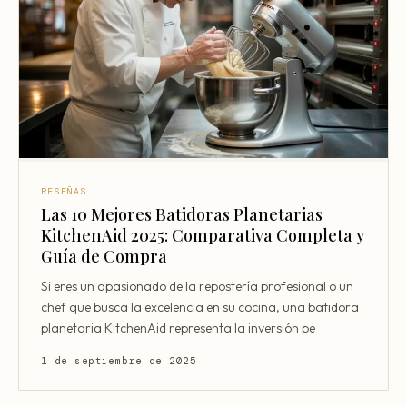
Mentoría Gastronómica
Escandallos de restaurante
Glosario
Transformación Digital
Ingeniería de menú
Arquitectura Gastronómica
Carta rentable
Solicitar diagnóstico
Inversores Internacionales
Subir ticket medio
Atraer clientes
RESEÑAS
Falta de personal
Las 10 Mejores Batidoras Planetarias
KitchenAid 2025: Comparativa Completa y
Rotación de personal
Guía de Compra
Cuánto cuesta abrir
Si eres un apasionado de la repostería profesional o un
Plan de negocio
chef que busca la excelencia en su cocina, una batidora
planetaria KitchenAid representa la inversión pe
Permisos en Madrid
1 de septiembre de 2025
Licencias Barcelona