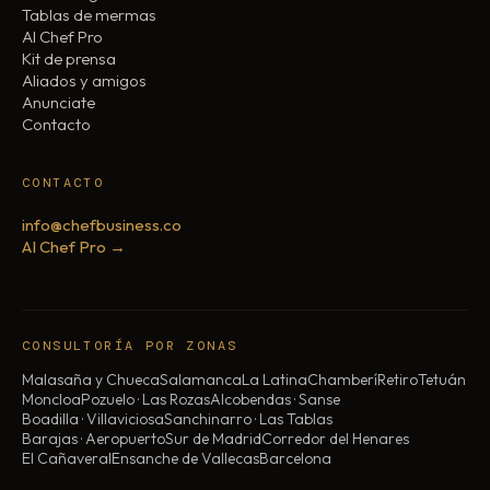
Tablas de mermas
AI Chef Pro
Kit de prensa
Aliados y amigos
Anunciate
Contacto
CONTACTO
info@chefbusiness.co
AI Chef Pro →
CONSULTORÍA POR ZONAS
Malasaña y Chueca
Salamanca
La Latina
Chamberí
Retiro
Tetuán
Moncloa
Pozuelo · Las Rozas
Alcobendas · Sanse
Boadilla · Villaviciosa
Sanchinarro · Las Tablas
Barajas · Aeropuerto
Sur de Madrid
Corredor del Henares
El Cañaveral
Ensanche de Vallecas
Barcelona