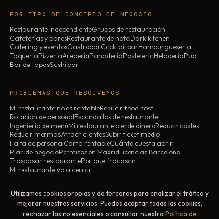
POR TIPO DE CONCEPTO DE NEGOCIO
Restaurante independiente
Grupos de restauración
Cafeterías y bares
Restaurante de hotel
Dark kitchen
Catering y eventos
Gastrobar
Cocktail bar
Hamburguesería
Taquería
Pizzería
Arepería
Panadería
Pastelería
Heladería
Pub
Bar de tapas
Sushi bar
PROBLEMAS QUE RESOLVEMOS
Mi restaurante no es rentable
Reducir food cost
Rotacion de personal
Escandallos de restaurante
Ingeniería de menú
Mi restaurante pierde dinero
Reducir costes
Reducir mermas
Atraer clientes
Subir ticket medio
Falta de personal
Carta rentable
Cuánto cuesta abrir
Plan de negocio
Permisos en Madrid
Licencias Barcelona
Traspasar restaurante
Por que fracasan
Mi restaurante va a cerrar
Utilizamos cookies propias y de terceros para analizar el tráfico y
© 2026 ChefBusiness · Todos los derechos reservados
mejorar nuestros servicios. Puedes aceptar todas las cookies,
Aviso legal
Política de privacidad
Política de cookies
rechazar las no esenciales o consultar nuestra
Política de
Madrid, España · Presencial y online en toda