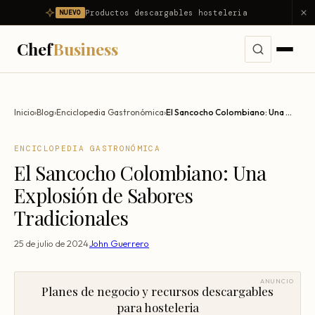
Productos descargables hosteleria
NUEVO
Chef
Business
Servicios
Inicio
›
Blog
›
Enciclopedia Gastronómica
›
El Sancocho Colombiano: Una Explosión de Sabores Tradicionales
Ver todos los servicios →
Problemas
ENCICLOPEDIA GASTRONÓMICA
Consultoría Integral
El Sancocho Colombiano: Una
Ver todos los problemas →
Diagnóstico
Dirección Gastronómica Outsourcing
Explosión de Sabores
Mi restaurante no es rentable
Productos
Tradicionales
Asesor Gastronómico
Mi restaurante pierde dinero
Nosotros
Consultor de Restaurantes
25 de julio de 2024
·
John Guerrero
Reducir food cost
Consultoría Hostelería
Resultados
Reducir costes
ANUNCIO
Planes de negocio y recursos descargables
Apertura de Restaurantes
Reducir mermas
para hosteleria
Blog