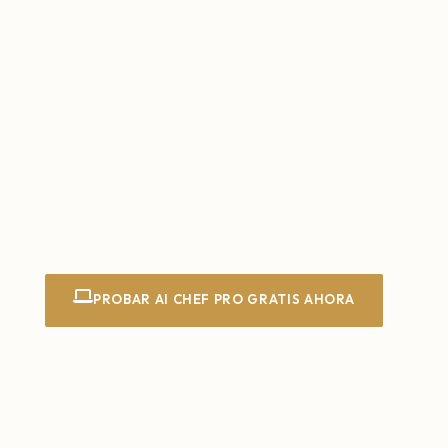
AI Chef Pro – Transforma tu
Gestión Culinaria con
Inteligencia Artificial
Suite de
Herramientas
y
Aplicaciones
de
Inteligencia
Artificial,
modelos entrenados para el
uso cotidiano de
Chefs
,
Cocineros
y profesionales de
la hostelería.
PROBAR AI CHEF PRO GRATIS AHORA