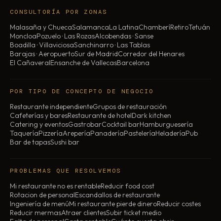
CONSULTORÍA POR ZONAS
Malasaña y Chueca
Salamanca
La Latina
Chamberí
Retiro
Tetuán
Moncloa
Pozuelo · Las Rozas
Alcobendas · Sanse
Boadilla · Villaviciosa
Sanchinarro · Las Tablas
Barajas · Aeropuerto
Sur de Madrid
Corredor del Henares
El Cañaveral
Ensanche de Vallecas
Barcelona
POR TIPO DE CONCEPTO DE NEGOCIO
Restaurante independiente
Grupos de restauración
Cafeterías y bares
Restaurante de hotel
Dark kitchen
Catering y eventos
Gastrobar
Cocktail bar
Hamburguesería
Taquería
Pizzería
Arepería
Panadería
Pastelería
Heladería
Pub
Bar de tapas
Sushi bar
PROBLEMAS QUE RESOLVEMOS
Mi restaurante no es rentable
Reducir food cost
Rotacion de personal
Escandallos de restaurante
Ingeniería de menú
Mi restaurante pierde dinero
Reducir costes
Reducir mermas
Atraer clientes
Subir ticket medio