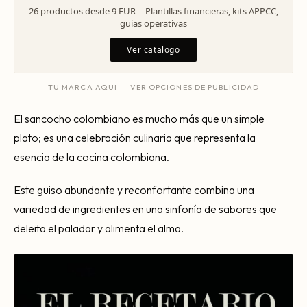
Mentoría Gastronómica
26 productos desde 9 EUR -- Plantillas financieras, kits APPCC,
Escandallos de restaurante
guias operativas
Glosario
Transformación Digital
Ingeniería de menú
Ver catalogo
Arquitectura Gastronómica
Carta rentable
Solicitar diagnóstico
TU MARCA AQUI -- VER OPCIONES DE PUBLICIDAD
Inversores Internacionales
Subir ticket medio
El sancocho colombiano es mucho más que un simple
Atraer clientes
plato; es una celebración culinaria que representa la
Falta de personal
esencia de la cocina colombiana.
Rotación de personal
Este guiso abundante y reconfortante combina una
Cuánto cuesta abrir
variedad de ingredientes en una sinfonía de sabores que
deleita el paladar y alimenta el alma.
Plan de negocio
Permisos en Madrid
Licencias Barcelona