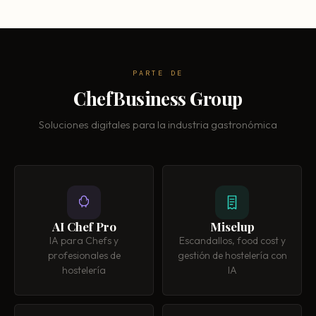
PARTE DE
ChefBusiness Group
Soluciones digitales para la industria gastronómica
AI Chef Pro
Miselup
IA para Chefs y
Escandallos, food cost y
profesionales de
gestión de hostelería con
hostelería
IA