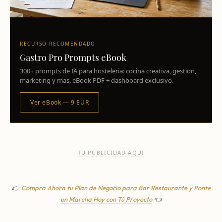
RECURSO RECOMENDADO
Gastro Pro Prompts eBook
300+ prompts de IA para hosteleria: cocina creativa, gestion,
marketing y mas. eBook PDF + dashboard exclusivo.
Ver eBook — 9 EUR
TU PUBLICIDAD AQUI
👉
Compra Ahora tu Plan de Negocio para Bar Restaurante y Ponte
en Marcha Hoy con Tú Proyecto
👈