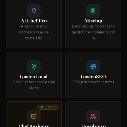
AI Chef Pro
Miselup
IA para Chefs y
Escandallos, food cost y
profesionales de
gestión de hostelería con
hostelería
IA
GastroLocal
GastroSEO
Más clientes con Google
SEO para restaurantes
Maps
ESTE SITIO
ChefBusiness
Hosply.pro