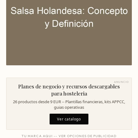
Mentoría Gastronómica
Escandallos de restaurante
Glosario
Transformación Digital
Ingeniería de menú
Arquitectura Gastronómica
Carta rentable
Solicitar diagnóstico
Inversores Internacionales
Subir ticket medio
Atraer clientes
Falta de personal
Rotación de personal
ANUNCIO
Planes de negocio y recursos descargables
Cuánto cuesta abrir
para hosteleria
26 productos desde 9 EUR -- Plantillas financieras, kits APPCC,
Plan de negocio
guias operativas
Permisos en Madrid
Ver catalogo
Licencias Barcelona
TU MARCA AQUI -- VER OPCIONES DE PUBLICIDAD