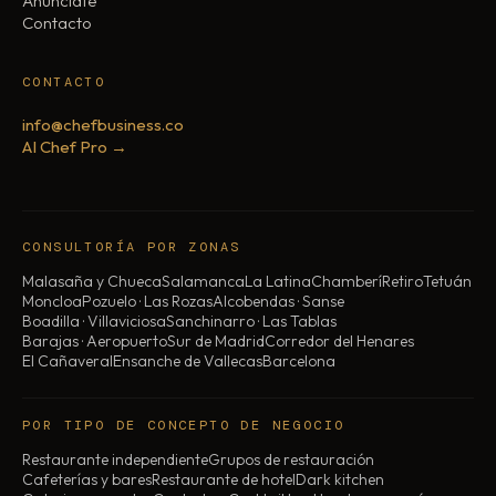
Anunciate
Contacto
CONTACTO
info@chefbusiness.co
AI Chef Pro →
CONSULTORÍA POR ZONAS
Malasaña y Chueca
Salamanca
La Latina
Chamberí
Retiro
Tetuán
Moncloa
Pozuelo · Las Rozas
Alcobendas · Sanse
Boadilla · Villaviciosa
Sanchinarro · Las Tablas
Barajas · Aeropuerto
Sur de Madrid
Corredor del Henares
El Cañaveral
Ensanche de Vallecas
Barcelona
POR TIPO DE CONCEPTO DE NEGOCIO
Restaurante independiente
Grupos de restauración
Cafeterías y bares
Restaurante de hotel
Dark kitchen