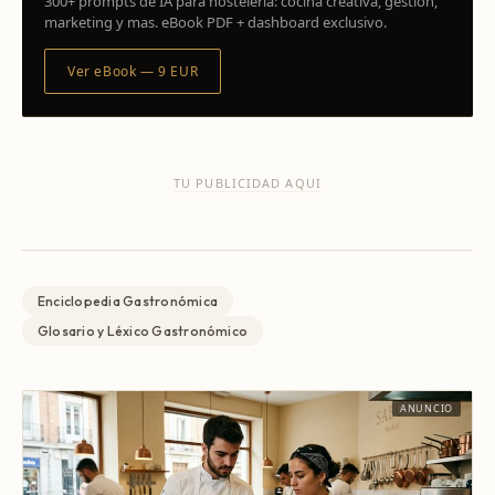
300+ prompts de IA para hosteleria: cocina creativa, gestion,
marketing y mas. eBook PDF + dashboard exclusivo.
Ver eBook — 9 EUR
TU PUBLICIDAD AQUI
Enciclopedia Gastronómica
Glosario y Léxico Gastronómico
ANUNCIO