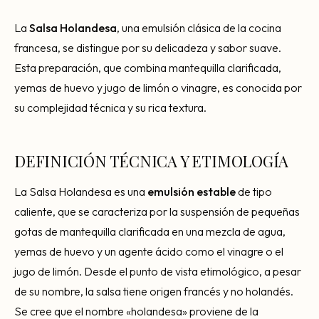
Consultoría Barcelona
La
Salsa Holandesa
, una emulsión clásica de la cocina
Por qué fracasan
francesa, se distingue por su delicadeza y sabor suave.
Traspasar restaurante
Esta preparación, que combina mantequilla clarificada,
yemas de huevo y jugo de limón o vinagre, es conocida por
Mi restaurante va a cerrar
su complejidad técnica y su rica textura.
DEFINICIÓN TÉCNICA Y ETIMOLOGÍA
La Salsa Holandesa es una
emulsión estable
de tipo
caliente, que se caracteriza por la suspensión de pequeñas
gotas de mantequilla clarificada en una mezcla de agua,
yemas de huevo y un agente ácido como el vinagre o el
jugo de limón. Desde el punto de vista etimológico, a pesar
de su nombre, la salsa tiene origen francés y no holandés.
Se cree que el nombre «holandesa» proviene de la