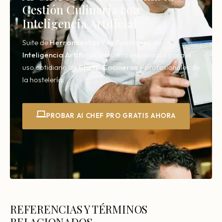
Gestión Culinaria con
Inteligencia Artificial
Suite de
Herramientas
y
Aplicaciones
de
Inteligencia
Artificial,
modelos entrenados para el
uso cotidiano de
Chefs
,
Cocineros
y profesionales de
la hostelería.
PROBAR AI CHEF PRO GRATIS AHORA
REFERENCIAS Y TÉRMINOS
RELACIONADOS