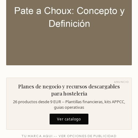
Mentoría Gastronómica
Escandallos de restaurante
Glosario
Transformación Digital
Ingeniería de menú
Arquitectura Gastronómica
Carta rentable
Solicitar diagnóstico
Inversores Internacionales
Subir ticket medio
Atraer clientes
Falta de personal
Rotación de personal
ANUNCIO
Planes de negocio y recursos descargables
Cuánto cuesta abrir
para hosteleria
26 productos desde 9 EUR -- Plantillas financieras, kits APPCC,
Plan de negocio
guias operativas
Permisos en Madrid
Ver catalogo
Licencias Barcelona
TU MARCA AQUI -- VER OPCIONES DE PUBLICIDAD