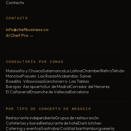
Contacto
CONTACTO
info@chefbusiness.co
AI Chef Pro →
CONSULTORÍA POR ZONAS
Malasaña y Chueca
Salamanca
La Latina
Chamberí
Retiro
Tetuán
Moncloa
Pozuelo · Las Rozas
Alcobendas · Sanse
Boadilla · Villaviciosa
Sanchinarro · Las Tablas
Barajas · Aeropuerto
Sur de Madrid
Corredor del Henares
El Cañaveral
Ensanche de Vallecas
Barcelona
POR TIPO DE CONCEPTO DE NEGOCIO
Restaurante independiente
Grupos de restauración
Cafeterías y bares
Restaurante de hotel
Dark kitchen
Catering y eventos
Gastrobar
Cocktail bar
Hamburguesería