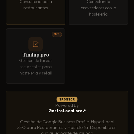
Consultoría para
Conectando
restaurantes
proveedores con la
hostelería
MVP
Timlup.pro
Gestión de tareas
recurrentes para
hostelería y retail
SPONSOR
Powered by
GastroLocal.pro
·
Gestión de Google Business Profile · HyperLocal
SEO para Restaurantes y Hostelería · Disponible en
cualquier parte del mundo