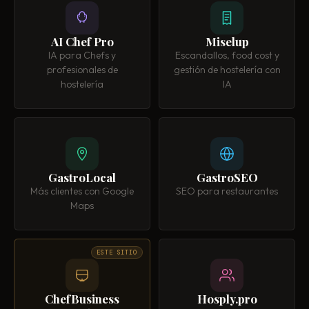
AI Chef Pro
Miselup
IA para Chefs y
Escandallos, food cost y
profesionales de
gestión de hostelería con
hostelería
IA
GastroLocal
GastroSEO
Más clientes con Google
SEO para restaurantes
Maps
ESTE SITIO
ChefBusiness
Hosply.pro