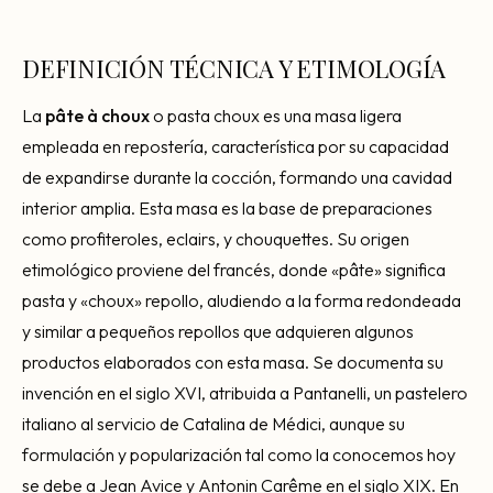
Consultoría Barcelona
Por qué fracasan
DEFINICIÓN TÉCNICA Y ETIMOLOGÍA
Traspasar restaurante
La
pâte à choux
o pasta choux es una masa ligera
Mi restaurante va a cerrar
empleada en repostería, característica por su capacidad
de expandirse durante la cocción, formando una cavidad
interior amplia. Esta masa es la base de preparaciones
como profiteroles, eclairs, y chouquettes. Su origen
etimológico proviene del francés, donde «pâte» significa
pasta y «choux» repollo, aludiendo a la forma redondeada
y similar a pequeños repollos que adquieren algunos
productos elaborados con esta masa. Se documenta su
invención en el siglo XVI, atribuida a Pantanelli, un pastelero
italiano al servicio de Catalina de Médici, aunque su
formulación y popularización tal como la conocemos hoy
se debe a Jean Avice y Antonin Carême en el siglo XIX. En