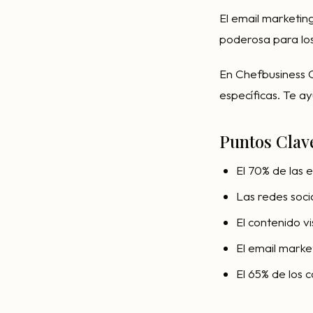
El email marketin
poderosa para los
En Chefbusiness 
específicas. Te a
Puntos Clav
El 70% de las 
Las redes soci
El contenido v
El email marke
El 65% de los 