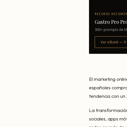
RECURSO RECOME
Gastro Pro P
300+ prompts de IA
Ver eBook — 9
El marketing onlin
españoles comprab
tendencia con un 
La transformación 
sociales, apps mó