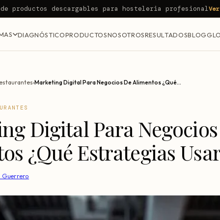
 de productos descargables para hosteleria profesional
Ver
MAS
DIAGNÓSTICO
PRODUCTOS
NOSOTROS
RESULTADOS
BLOG
GLO
estaurantes
›
Marketing Digital Para Negocios De Alimentos ¿Qué Estrategias Usar?
URANTES
ng Digital Para Negocios
os ¿Qué Estrategias Usa
n Guerrero