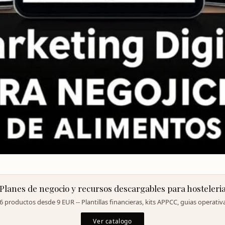
Planes de negocio y recursos descargables para hosteleri
6 productos desde 9 EUR -- Plantillas financieras, kits APPCC, guias operativ
Ver catalogo