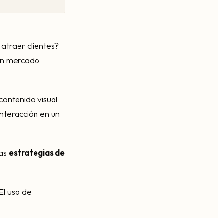
 atraer clientes?
 un mercado
 contenido visual
interacción en un
Las
estrategias de
El uso de