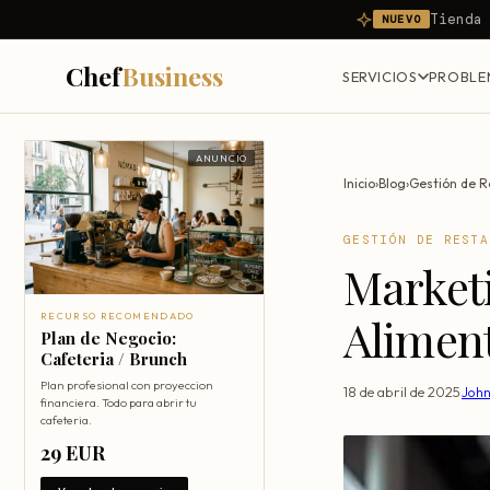
Tienda
NUEVO
Chef
Business
SERVICIOS
PROBLE
ANUNCIO
Inicio
›
Blog
›
Gestión de R
GESTIÓN DE RESTA
Marketi
Aliment
RECURSO RECOMENDADO
Plan de Negocio:
Cafeteria / Brunch
Plan profesional con proyeccion
18 de abril de 2025
·
Joh
financiera. Todo para abrir tu
cafeteria.
29 EUR