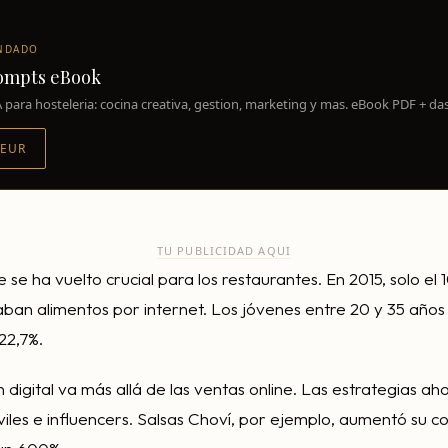
NDADO
rompts eBook
 para hosteleria: cocina creativa, gestion, marketing y mas. eBook PDF + da
 EUR
TU PUBLICIDAD AQUI
e se ha vuelto crucial para los restaurantes. En 2015, solo el 
an alimentos por internet. Los jóvenes entre 20 y 35 años 
22,7%.
digital va más allá de las ventas online. Las estrategias ah
viles e influencers. Salsas Choví, por ejemplo, aumentó su 