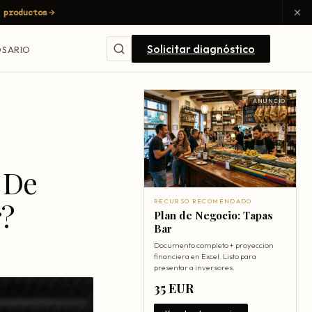
 productos
Solicitar diagnóstico
SARIO
ANUNCIO
 De
r?
RECURSO RECOMENDADO
Plan de Negocio: Tapas
Bar
Documento completo + proyeccion
financiera en Excel. Listo para
presentar a inversores.
35 EUR