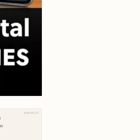
ANUNCIO
a
as