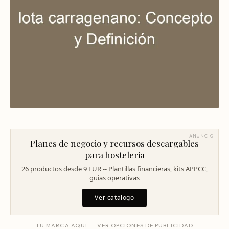
Mentoría Gastronómica
Escandallos de restaurante
Glosario
Transformación Digital
Ingeniería de menú
Arquitectura Gastronómica
Carta rentable
Solicitar diagnóstico
Inversores Internacionales
Subir ticket medio
Atraer clientes
Falta de personal
Rotación de personal
ANUNCIO
Planes de negocio y recursos descargables
Cuánto cuesta abrir
para hosteleria
26 productos desde 9 EUR -- Plantillas financieras, kits APPCC,
Plan de negocio
guias operativas
Permisos en Madrid
Ver catalogo
Licencias Barcelona
TU MARCA AQUI -- VER OPCIONES DE PUBLICIDAD