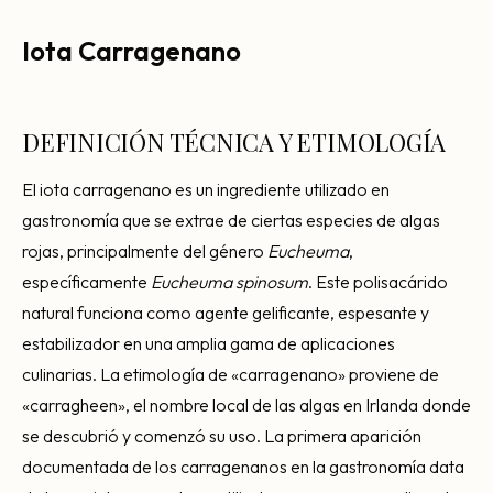
Consultoría Barcelona
Iota Carragenano
Por qué fracasan
Traspasar restaurante
DEFINICIÓN TÉCNICA Y ETIMOLOGÍA
Mi restaurante va a cerrar
El iota carragenano es un ingrediente utilizado en
gastronomía que se extrae de ciertas especies de algas
rojas, principalmente del género
Eucheuma
,
específicamente
Eucheuma spinosum
. Este polisacárido
natural funciona como agente gelificante, espesante y
estabilizador en una amplia gama de aplicaciones
culinarias. La etimología de «carragenano» proviene de
«carragheen», el nombre local de las algas en Irlanda donde
se descubrió y comenzó su uso. La primera aparición
documentada de los carragenanos en la gastronomía data