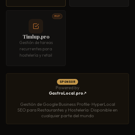
MVP
Timlup.pro
Gestión de tareas
recurrentes para
hostelería y retail
SPONSOR
Powered by
GastroLocal.pro
·
Gestión de Google Business Profile · HyperLocal
SEO para Restaurantes y Hostelería · Disponible en
cualquier parte del mundo