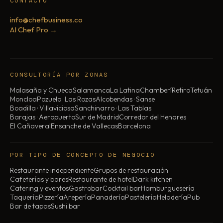
CONTACTO
info@chefbusiness.co
AI Chef Pro →
CONSULTORÍA POR ZONAS
Malasaña y Chueca
Salamanca
La Latina
Chamberí
Retiro
Tetuán
Moncloa
Pozuelo · Las Rozas
Alcobendas · Sanse
Boadilla · Villaviciosa
Sanchinarro · Las Tablas
Barajas · Aeropuerto
Sur de Madrid
Corredor del Henares
El Cañaveral
Ensanche de Vallecas
Barcelona
POR TIPO DE CONCEPTO DE NEGOCIO
Restaurante independiente
Grupos de restauración
Cafeterías y bares
Restaurante de hotel
Dark kitchen
Catering y eventos
Gastrobar
Cocktail bar
Hamburguesería
Taquería
Pizzería
Arepería
Panadería
Pastelería
Heladería
Pub
Bar de tapas
Sushi bar