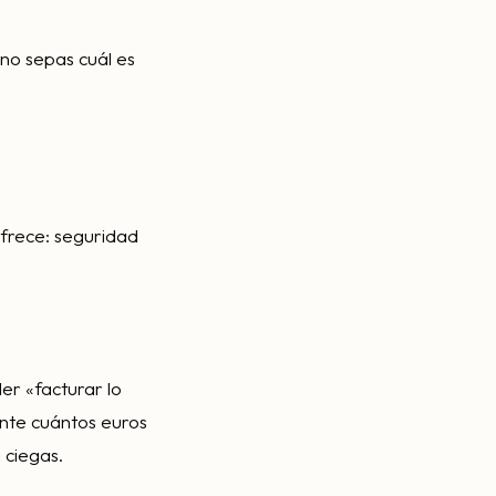
 no sepas cuál es
ofrece: seguridad
r «facturar lo
nte cuántos euros
 ciegas.