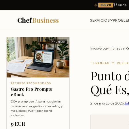
Tienda
NUEVO
Chef
Business
SERVICIOS
PROBLE
ANUNCIO
Inicio
›
Blog
›
Finanzas y R
FINANZAS Y RENTA
Punto d
Qué Es
RECURSO RECOMENDADO
Gastro Pro Prompts
eBook
300+ prompts de IA para hosteleria:
21 de marzo de 2026
·
Jo
cocina creativa, gestion, marketing y
mas. eBook PDF + dashboard
exclusivo.
9 EUR