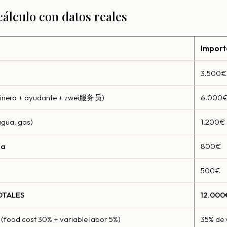
álculo con datos reales
Import
3.500€
inero + ayudante + zwei服务员)
6.000
agua, gas)
1.200€
ía
800€
500€
OTALES
12.000
(food cost 30% + variable labor 5%)
35% de 