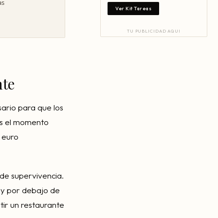
as
Ver Kit Tareas
TU PUBLICIDAD AQUI
nte
sario para que los
 es el momento
a euro
 de supervivencia.
uy por debajo de
tir un restaurante