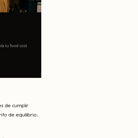
la tu food cost
es de cumplir
to de equilibrio.