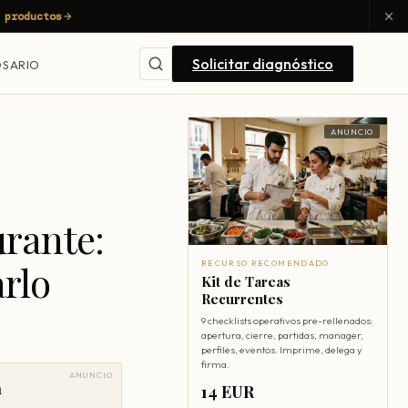
 productos
Solicitar diagnóstico
SARIO
ANUNCIO
urante:
rlo
RECURSO RECOMENDADO
Kit de Tareas
Recurrentes
9 checklists operativos pre-rellenados:
apertura, cierre, partidas, manager,
perfiles, eventos. Imprime, delega y
firma.
ANUNCIO
a
14 EUR