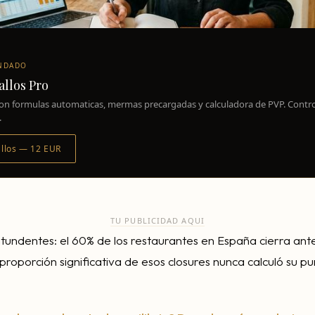
NDADO
allos Pro
l con formulas automaticas, mermas precargadas y calculadora de PVP. Contro
.
allos — 12 EUR
TU PUBLICIDAD AQUI
tundentes: el 60% de los restaurantes en España cierra ant
proporción significativa de esos closures nunca calculó su pun