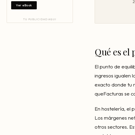
2
Ver eBook
TU PUBLICIDAD AQUI
Qué es el 
El punto de equil
ingresos igualen 
exacto donde tu n
queFacturas se co
En hostelería, el 
Los márgenes neto
otros sectores. Es