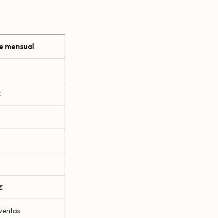
e mensual
€
€
ventas