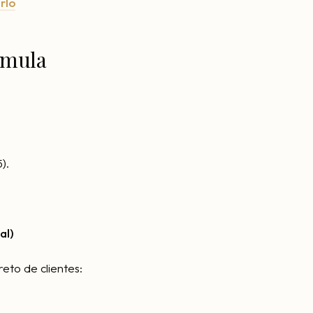
rlo
rmula
).
al)
eto de clientes: