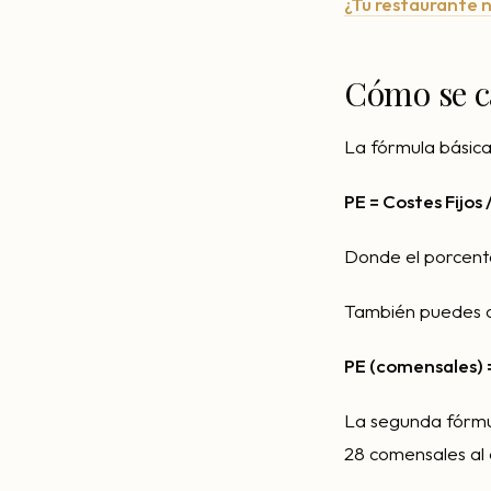
¿Tu restaurante n
Cómo se c
La fórmula básica 
PE = Costes Fijos 
Donde el porcenta
También puedes c
PE (comensales) =
La segunda fórmul
28 comensales al d