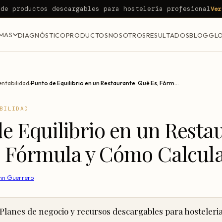
 de productos descargables para hosteleria profesional
Ver
MAS
DIAGNÓSTICO
PRODUCTOS
NOSOTROS
RESULTADOS
BLOG
GLO
entabilidad
›
Punto de Equilibrio en un Restaurante: Qué Es, Fórmula y Cómo Calcularlo
BILIDAD
e Equilibrio en un Resta
, Fórmula y Cómo Calcula
hn Guerrero
Planes de negocio y recursos descargables para hosteleri