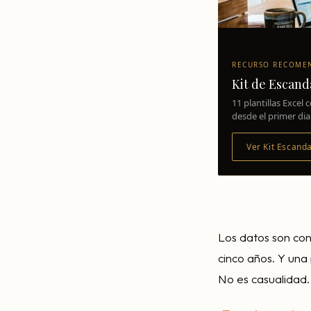
RECURSO RECOME
Kit de Escand
11 plantillas Exce
desde el primer dia
Ver Kit Escand
Los datos son con
cinco años. Y una 
No es casualidad.