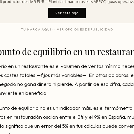
6 productos desde 9 EUR -- Plantillas financieras, kits APPCC, guias operativ
Ver catalogo
TU MARCA AQUI -- VER OPCIONES DE PUBLICIDAD
punto de equilibrio en un restaura
ibrio en un restaurante es el volumen de ventas mínimo nece
los costes totales —fijos más variables—. En otras palabras:
egocio no gana dinero ni pierde. A partir de esa cifra, cad
nvierte en beneficio.
punto de equilibrio no es un indicador más: es el termómetro
s en restauración oscilan entre el 3% y el 9% en España, m
to significa que un error del 5% en tus cálculos puede conver