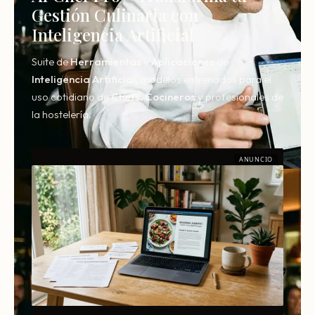
Gestión Culinaria con
Inteligencia Artificial
Suite de
Herramientas
y
Aplicaciones
de
Inteligencia
Artificial,
modelos entrenados para el
uso cotidiano de
Chefs
,
Cocineros
y profesionales de
la hostelería.
ANUNCIO