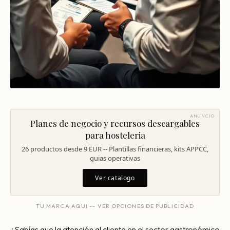
Consultoría Barcelona
Por qué fracasan
Traspasar restaurante
Mi restaurante va a cerrar
ANUNCIO
Planes de negocio y recursos descargables
para hosteleria
26 productos desde 9 EUR -- Plantillas financieras, kits APPCC,
guias operativas
Ver catalogo
TU MARCA AQUI -- VER OPCIONES DE PUBLICIDAD
¿Sabías que la atención al cliente en el sector gastronómico