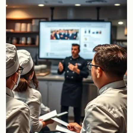
Mentoría Gastronómica
Escandallos de restaurante
Glosario
Transformación Digital
Ingeniería de menú
Arquitectura Gastronómica
Carta rentable
Solicitar diagnóstico
Inversores Internacionales
Subir ticket medio
Atraer clientes
Falta de personal
Rotación de personal
Cuánto cuesta abrir
Plan de negocio
Permisos en Madrid
Licencias Barcelona