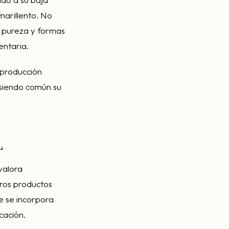
marillento. No
e pureza y formas
entaria.
 producción
 siendo común su
L
 valora
tros productos
ue se incorpora
cación.