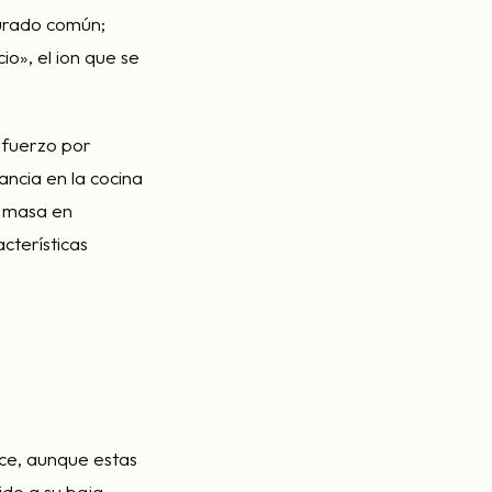
turado común;
cio», el ion que se
sfuerzo por
ancia en la cocina
e masa en
cterísticas
lce, aunque estas
ido a su baja