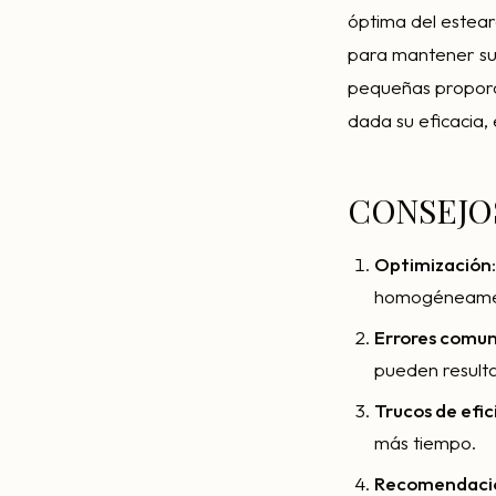
óptima del estearo
para mantener su 
pequeñas proporci
dada su eficacia, 
CONSEJO
Optimización
homogéneament
Errores comu
pueden result
Trucos de efic
más tiempo.
Recomendaci