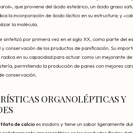
aroil», que proviene del ácido esteárico, un ácido graso sa
dica la incorporación de ácido láctico en su estructura; y «cal
lizar la molécula.
 sintetizó por primera vez en el siglo XX, como parte del e
d y conservación de los productos de panificación. Su import
al radica en su capacidad para actuar como un mejorante d
tería, permitiendo la producción de panes con mejores cara
de conservación.
RÍSTICAS ORGANOLÉPTICAS Y
DES
tilato de calcio
es inodoro y tiene un sabor ligeramente du
on prácticamente imperceptibles en los productos finales deb