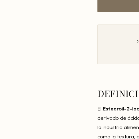
2
DEFINIC
El
Estearoil-2-lac
derivado de ácido 
la industria alime
como la textura, 