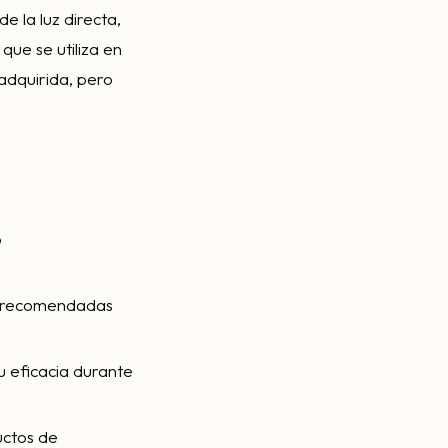
de la luz directa,
ue se utiliza en
adquirida, pero
o
as recomendadas
u eficacia durante
uctos de