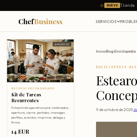
Tienda
NUEVO
Chef
Business
SERVICIOS
PROBLE
ANUNCIO
Inicio
›
Blog
›
Enciclopedia
ENCICLOPEDIA GAS
Estearo
Concept
RECURSO RECOMENDADO
Kit de Tareas
Recurrentes
9 checklists operativos pre-rellenados:
9 de octubre de 2025
·
J
apertura, cierre, partidas, manager,
perfiles, eventos. Imprime, delega y
firma.
14 EUR