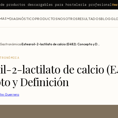
 de productos descargables para hosteleria profesional
Ver
MAS
DIAGNÓSTICO
PRODUCTOS
NOSOTROS
RESULTADOS
BLOG
GLO
 Gastronómica
›
Estearoil-2-lactilato de calcio (E482): Concepto y Definición
TRONÓMICA
il-2-lactilato de calcio (E
o y Definición
ohn Guerrero