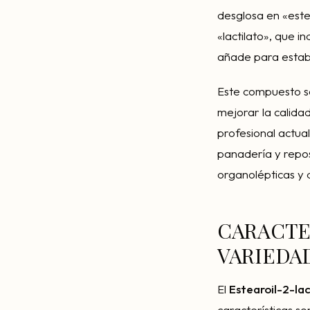
desglosa en «este
«lactilato», que in
añade para estabi
Este compuesto se
mejorar la calida
profesional actu
panadería y repos
organolépticas y 
CARACTE
VARIEDA
El
Estearoil-2-lac
características s