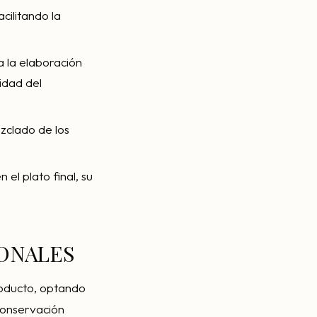
acilitando la
a la elaboración
idad del
zclado de los
 el plato final, su
ONALES
producto, optando
 conservación