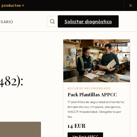
 productos
Solicitar diagnóstico
SARIO
ANUNCIO
482):
RECURSO RECOMENDADO
Pack Plantillas APPCC
17 plantillas de seguridad alimentaria:
temperaturas, limpieza, alergenos,
HACCP, trazabilidad. Obligatorio por
ley.
14 EUR
Ver Pack APPCC