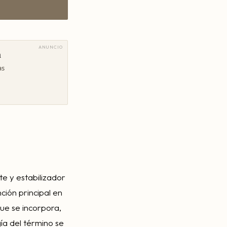
ANUNCIO
a
as
te y estabilizador
nción principal en
que se incorpora,
ía del término se