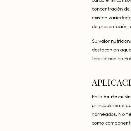
concentración de 
existen variedade
de presentación, 
Su valor nutricio
destacan en aquel
fabricación en Eu
APLICAC
En la
haute cuisi
principalmente po
horneados. No tie
como componente 