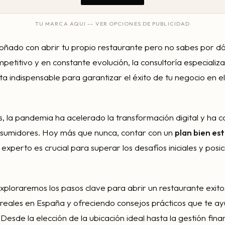
TU MARCA AQUI -- VER OPCIONES DE PUBLICIDAD
soñado con abrir tu propio restaurante pero no sabes por
petitivo y en constante evolución, la consultoría especializ
a indispensable para garantizar el éxito de tu negocio en el
os, la pandemia ha acelerado la transformación digital y ha 
onsumidores. Hoy más que nunca, contar con un
plan bien es
perto es crucial para superar los desafíos iniciales y posic
 exploraremos los pasos clave para abrir un restaurante exi
 reales en España y ofreciendo consejos prácticos que te a
esde la elección de la ubicación ideal hasta la gestión finan