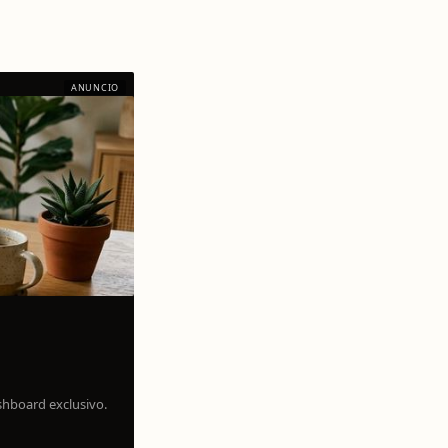
.
ANUNCIO
shboard exclusivo.