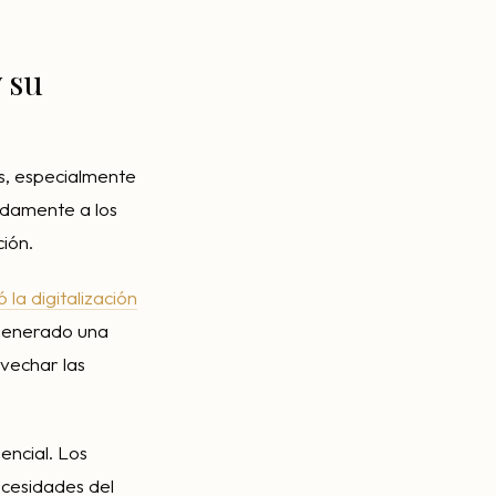
 su
os, especialmente
pidamente a los
ión.
la digitalización
 generado una
vechar las
encial. Los
ecesidades del