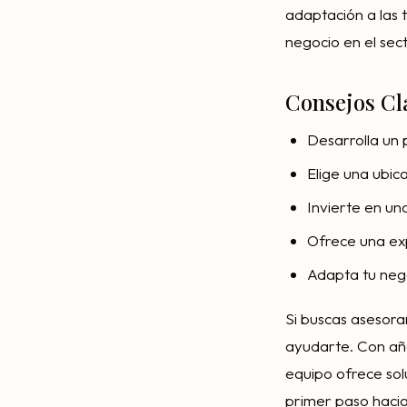
adaptación a las 
negocio en el secto
Consejos Cl
Desarrolla un 
Elige una ubic
Invierte en una
Ofrece una exp
Adapta tu nego
Si buscas asesor
ayudarte. Con año
equipo ofrece sol
primer paso hacia 