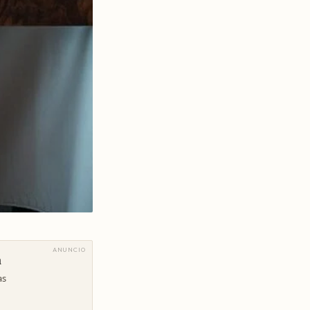
ANUNCIO
a
as