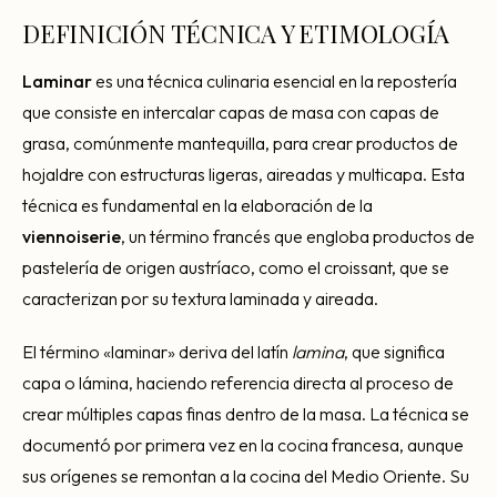
Consultoría Barcelona
DEFINICIÓN TÉCNICA Y ETIMOLOGÍA
Por qué fracasan
Laminar
es una técnica culinaria esencial en la repostería
Traspasar restaurante
que consiste en intercalar capas de masa con capas de
Mi restaurante va a cerrar
grasa, comúnmente mantequilla, para crear productos de
hojaldre con estructuras ligeras, aireadas y multicapa. Esta
técnica es fundamental en la elaboración de la
viennoiserie
, un término francés que engloba productos de
pastelería de origen austríaco, como el croissant, que se
caracterizan por su textura laminada y aireada.
El término «laminar» deriva del latín
lamina
, que significa
capa o lámina, haciendo referencia directa al proceso de
crear múltiples capas finas dentro de la masa. La técnica se
documentó por primera vez en la cocina francesa, aunque
sus orígenes se remontan a la cocina del Medio Oriente. Su