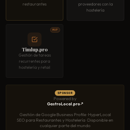
restaurantes
proveedores con la
hostelería
MVP
Timlup.pro
Gestión de tareas
recurrentes para
hostelería y retail
SPONSOR
Powered by
GastroLocal.pro
·
Gestión de Google Business Profile · HyperLocal
SEO para Restaurantes y Hostelería · Disponible en
cualquier parte del mundo