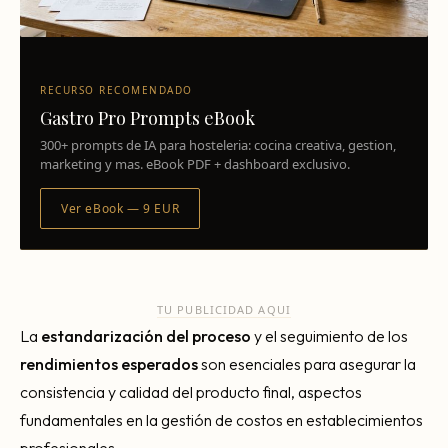
RECURSO RECOMENDADO
Gastro Pro Prompts eBook
300+ prompts de IA para hosteleria: cocina creativa, gestion,
marketing y mas. eBook PDF + dashboard exclusivo.
Ver eBook — 9 EUR
TU PUBLICIDAD AQUI
La
estandarización del proceso
y el seguimiento de los
rendimientos esperados
son esenciales para asegurar la
consistencia y calidad del producto final, aspectos
fundamentales en la gestión de costos en establecimientos
profesionales.