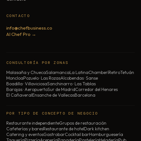
CONTACTO
info@chefbusiness.co
AI Chef Pro →
CONSULTORÍA POR ZONAS
Malasaña y Chueca
Salamanca
La Latina
Chamberí
Retiro
Tetuán
Moncloa
Pozuelo · Las Rozas
Alcobendas · Sanse
Boadilla · Villaviciosa
Sanchinarro · Las Tablas
Barajas · Aeropuerto
Sur de Madrid
Corredor del Henares
El Cañaveral
Ensanche de Vallecas
Barcelona
POR TIPO DE CONCEPTO DE NEGOCIO
Restaurante independiente
Grupos de restauración
Cafeterías y bares
Restaurante de hotel
Dark kitchen
Catering y eventos
Gastrobar
Cocktail bar
Hamburguesería
Taquería
Pizzería
Arepería
Panadería
Pastelería
Heladería
Pub