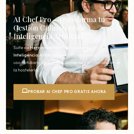
AI Chef Pro – Transforma tu
Gestión Culinaria con
Inteligencia Artificial
Suite de
Herramientas
y
Aplicaciones
de
Inteligencia
Artificial,
modelos entrenados para el
uso cotidiano de
Chefs
,
Cocineros
y profesionales de
la hostelería.
PROBAR AI CHEF PRO GRATIS AHORA