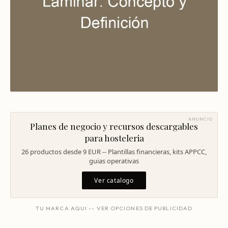
Mentoría Gastronómica
Escandallos de restaurante
Glosario
Transformación Digital
Ingeniería de menú
Arquitectura Gastronómica
Carta rentable
Solicitar diagnóstico
Inversores Internacionales
Subir ticket medio
Atraer clientes
Falta de personal
ANUNCIO
Planes de negocio y recursos descargables
Rotación de personal
para hosteleria
Cuánto cuesta abrir
26 productos desde 9 EUR -- Plantillas financieras, kits APPCC,
guias operativas
Plan de negocio
Ver catalogo
Permisos en Madrid
TU MARCA AQUI -- VER OPCIONES DE PUBLICIDAD
Licencias Barcelona