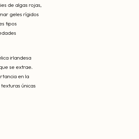
ies de algas rojas,
mar geles rígidos
es tipos
iedades
ica irlandesa
 que se extrae.
rtancia en la
 texturas únicas