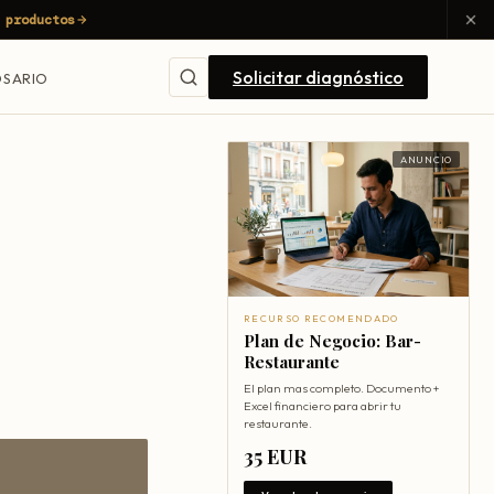
 productos
Solicitar diagnóstico
SARIO
ANUNCIO
RECURSO RECOMENDADO
Plan de Negocio: Bar-
Restaurante
El plan mas completo. Documento +
Excel financiero para abrir tu
restaurante.
35 EUR