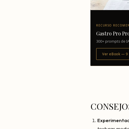
RECURSO RECOME
Gastro Pro P
300+ prompts de IA
Ver eBook — 9
CONSEJO
Experimentac
texturas medi