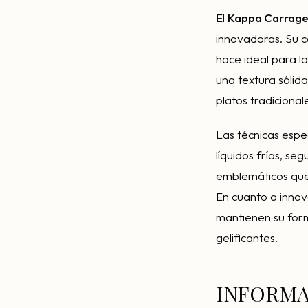
El
Kappa Carrag
innovadoras. Su 
hace ideal para l
una textura sólid
platos tradicional
Las técnicas espe
líquidos fríos, se
emblemáticos que 
En cuanto a innova
mantienen su for
gelificantes.
INFORMA