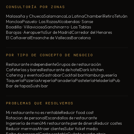
CONSULTORÍA POR ZONAS
Malasaña y Chueca
Salamanca
La Latina
Chamberí
Retiro
Tetuán
Moncloa
Pozuelo · Las Rozas
Alcobendas · Sanse
Boadilla · Villaviciosa
Sanchinarro · Las Tablas
Barajas · Aeropuerto
Sur de Madrid
Corredor del Henares
El Cañaveral
Ensanche de Vallecas
Barcelona
POR TIPO DE CONCEPTO DE NEGOCIO
Restaurante independiente
Grupos de restauración
Cafeterías y bares
Restaurante de hotel
Dark kitchen
Catering y eventos
Gastrobar
Cocktail bar
Hamburguesería
Taquería
Pizzería
Arepería
Panadería
Pastelería
Heladería
Pub
Bar de tapas
Sushi bar
PROBLEMAS QUE RESOLVEMOS
Mi restaurante no es rentable
Reducir food cost
Rotacion de personal
Escandallos de restaurante
Ingeniería de menú
Mi restaurante pierde dinero
Reducir costes
Reducir mermas
Atraer clientes
Subir ticket medio