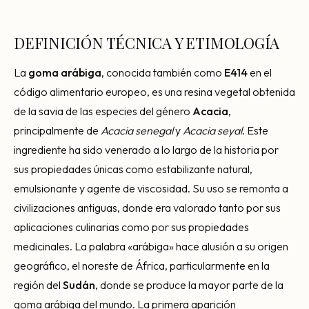
Consultoría Barcelona
Por qué fracasan
DEFINICIÓN TÉCNICA Y ETIMOLOGÍA
Traspasar restaurante
La
goma arábiga
, conocida también como
E414
en el
Mi restaurante va a cerrar
código alimentario europeo, es una resina vegetal obtenida
de la savia de las especies del género
Acacia
,
principalmente de
Acacia senegal
y
Acacia seyal
. Este
ingrediente ha sido venerado a lo largo de la historia por
sus propiedades únicas como estabilizante natural,
emulsionante y agente de viscosidad. Su uso se remonta a
civilizaciones antiguas, donde era valorado tanto por sus
aplicaciones culinarias como por sus propiedades
medicinales. La palabra «arábiga» hace alusión a su origen
geográfico, el noreste de África, particularmente en la
región del
Sudán
, donde se produce la mayor parte de la
goma arábiga del mundo. La primera aparición