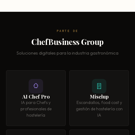
PARTE DE
ChefBusiness Group
Soluciones digitales para la industria gastronómica
AI Chef Pro
Miselup
IA para Chefs y
Escandallos, food cost y
profesionales de
gestión de hostelería con
hostelería
IA