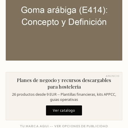
Mentoría Gastronómica
Escandallos de restaurante
Glosario
Transformación Digital
Ingeniería de menú
Arquitectura Gastronómica
Carta rentable
Solicitar diagnóstico
Inversores Internacionales
Subir ticket medio
Atraer clientes
Falta de personal
Rotación de personal
ANUNCIO
Planes de negocio y recursos descargables
Cuánto cuesta abrir
para hosteleria
26 productos desde 9 EUR -- Plantillas financieras, kits APPCC,
Plan de negocio
guias operativas
Permisos en Madrid
Ver catalogo
Licencias Barcelona
TU MARCA AQUI -- VER OPCIONES DE PUBLICIDAD