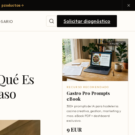
 productos
Solicitar diagnóstico
SARIO
ANUNCIO
 Qué Es
aso
RECURSO RECOMENDADO
Gastro Pro Prompts
eBook
300+ prompts de IA para hosteleria:
cocina creativa, gestion, marketing y
mas. eBook PDF + dashboard
exclusivo.
9 EUR