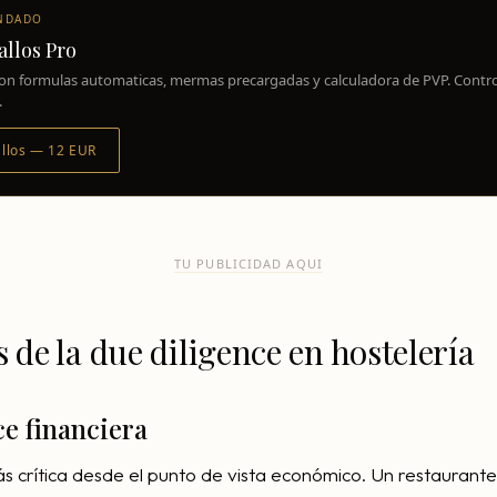
NDADO
allos Pro
l con formulas automaticas, mermas precargadas y calculadora de PVP. Contro
.
allos — 12 EUR
TU PUBLICIDAD AQUI
s de la due diligence en hostelería
e financiera
ás crítica desde el punto de vista económico. Un restauran