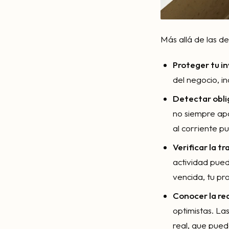
Más allá de las d
Proteger tu in
del negocio, i
Detectar obli
no siempre apa
al corriente p
Verificar la tr
actividad puede
vencida, tu pr
Conocer la rea
optimistas. Las
real, que pued