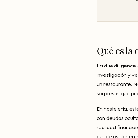
Qué es la 
La
due diligence
investigación y ve
un restaurante. No
sorpresas que pue
En hostelería, es
con deudas oculta
realidad financie
puede oscilar ent