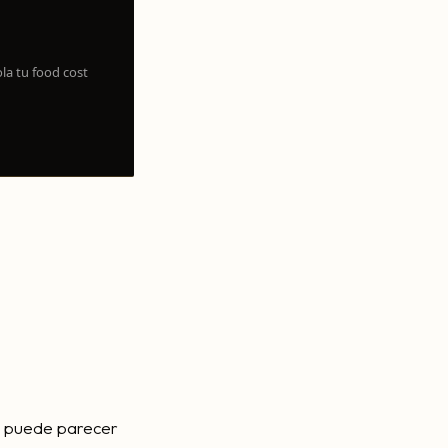
la tu food cost
te puede parecer