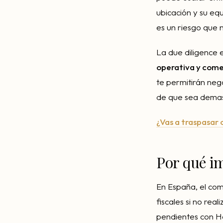
ubicación y su equ
es un riesgo que 
La due diligence 
operativa y come
te permitirán nego
de que sea demas
¿Vas a traspasar
Por qué im
En España, el co
fiscales si no rea
pendientes con Ha