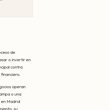
oceso de
sar o invertir en
ncipal contra
financiero.
egocios operan
trampa o una
o en Madrid
miento, su