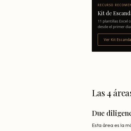
RECURSO RECOME
Kit de Escand
11 plantillas Exce
desde el primer dia
Ver Kit Escand
Las 4 área
Due diligenc
Esta área es la m