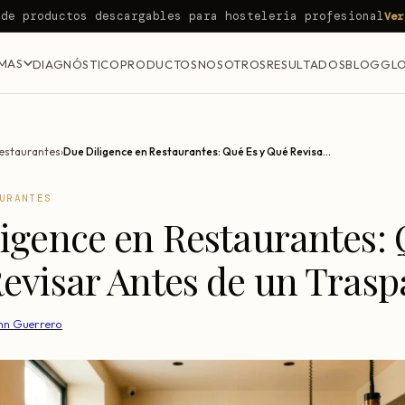
 de productos descargables para hosteleria profesional
Ver
MAS
DIAGNÓSTICO
PRODUCTOS
NOSOTROS
RESULTADOS
BLOG
GLO
estaurantes
›
Due Diligence en Restaurantes: Qué Es y Qué Revisar Antes de un Traspaso
URANTES
igence en Restaurantes:
evisar Antes de un Trasp
hn Guerrero