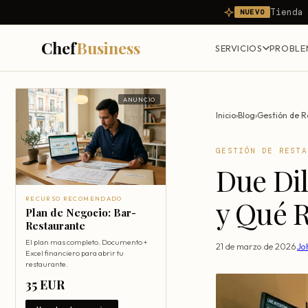
Tienda
NUEVO
Chef
Business
SERVICIOS
PROBLE
ANUNCIO
Inicio
›
Blog
›
Gestión de R
GESTIÓN DE RESTA
Due Dil
y Qué R
RECURSO RECOMENDADO
Plan de Negocio: Bar-
Restaurante
El plan mas completo. Documento +
21 de marzo de 2026
·
Jo
Excel financiero para abrir tu
restaurante.
35 EUR