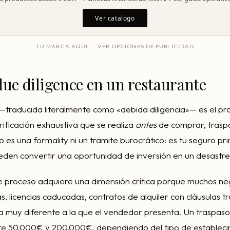
Ver catalogo
TU MARCA AQUI -- VER OPCIONES DE PUBLICIDAD
due diligence en un restaurante
—traducida literalmente como «debida diligencia»— es el pr
rificación exhaustiva que se realiza
antes
de comprar, traspa
 es una formality ni un tramite burocrático: es tu seguro pri
den convertir una oportunidad de inversión en un desastre 
te proceso adquiere una dimensión crítica porque muchos n
s, licencias caducadas, contratos de alquiler con cláusulas 
ra muy diferente a la que el vendedor presenta. Un traspas
re 50.000€ y 200.000€, dependiendo del tipo de estableci