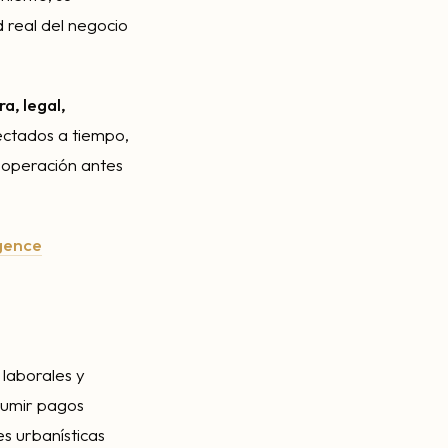
d real del negocio
ra, legal,
ectados a tiempo,
a operación antes
igence
laborales y
asumir pagos
s urbanísticas