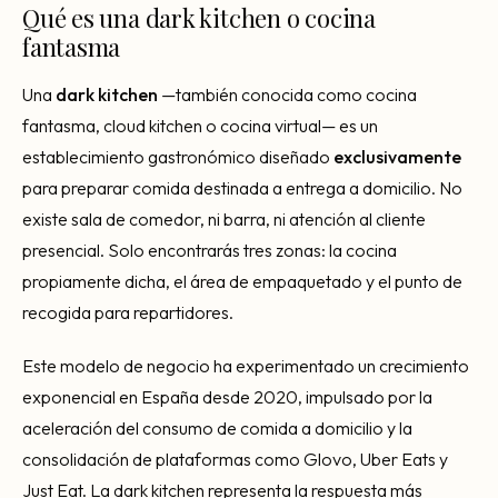
Consultoría Barcelona
Qué es una dark kitchen o cocina
fantasma
Por qué fracasan
Una
dark kitchen
—también conocida como cocina
Traspasar restaurante
fantasma, cloud kitchen o cocina virtual— es un
Mi restaurante va a cerrar
establecimiento gastronómico diseñado
exclusivamente
para preparar comida destinada a entrega a domicilio. No
existe sala de comedor, ni barra, ni atención al cliente
presencial. Solo encontrarás tres zonas: la cocina
propiamente dicha, el área de empaquetado y el punto de
recogida para repartidores.
Este modelo de negocio ha experimentado un crecimiento
exponencial en España desde 2020, impulsado por la
aceleración del consumo de comida a domicilio y la
consolidación de plataformas como Glovo, Uber Eats y
Just Eat. La dark kitchen representa la respuesta más