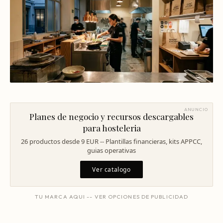
Mentoría Gastronómica
Escandallos de restaurante
Glosario
Transformación Digital
Ingeniería de menú
Arquitectura Gastronómica
Carta rentable
Solicitar diagnóstico
Inversores Internacionales
Subir ticket medio
Atraer clientes
Falta de personal
ANUNCIO
Planes de negocio y recursos descargables
para hosteleria
Rotación de personal
26 productos desde 9 EUR -- Plantillas financieras, kits APPCC,
Cuánto cuesta abrir
guias operativas
Plan de negocio
Ver catalogo
Permisos en Madrid
TU MARCA AQUI -- VER OPCIONES DE PUBLICIDAD
Licencias Barcelona