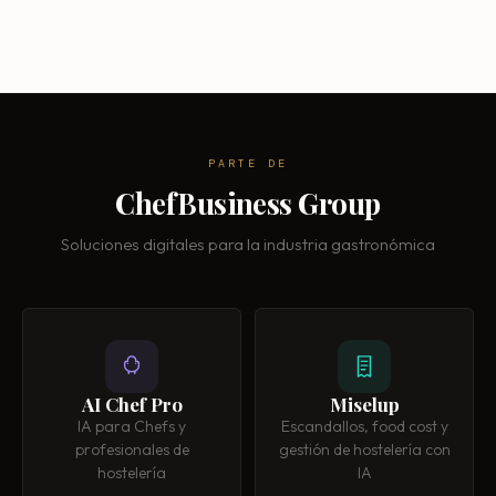
PARTE DE
ChefBusiness Group
Soluciones digitales para la industria gastronómica
AI Chef Pro
Miselup
IA para Chefs y
Escandallos, food cost y
profesionales de
gestión de hostelería con
hostelería
IA