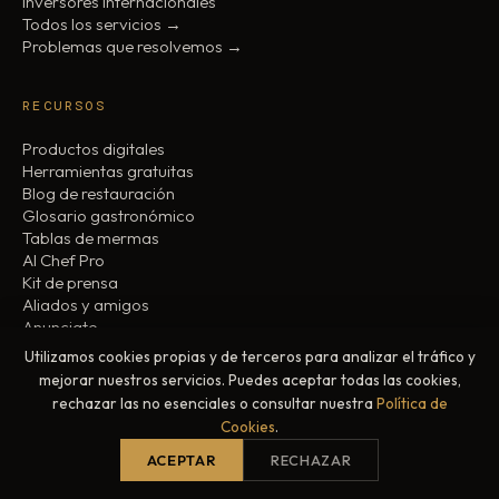
Inversores Internacionales
Todos los servicios →
Problemas que resolvemos →
RECURSOS
Productos digitales
Herramientas gratuitas
Blog de restauración
Glosario gastronómico
Tablas de mermas
AI Chef Pro
Kit de prensa
Aliados y amigos
Anunciate
Contacto
Utilizamos cookies propias y de terceros para analizar el tráfico y
mejorar nuestros servicios. Puedes aceptar todas las cookies,
rechazar las no esenciales o consultar nuestra
Política de
CONTACTO
Cookies
.
info@chefbusiness.co
ACEPTAR
RECHAZAR
AI Chef Pro →