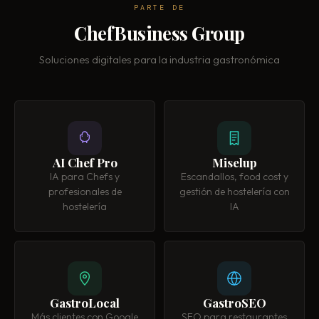
PARTE DE
ChefBusiness Group
Soluciones digitales para la industria gastronómica
AI Chef Pro
Miselup
IA para Chefs y
Escandallos, food cost y
profesionales de
gestión de hostelería con
hostelería
IA
GastroLocal
GastroSEO
Más clientes con Google
SEO para restaurantes