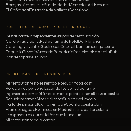
Barajas · Aeropuerto
Sur de Madrid
Corredor del Henares
El Cañaveral
Ensanche de Vallecas
Barcelona
POR TIPO DE CONCEPTO DE NEGOCIO
Restaurante independiente
Grupos de restauración
Cafeterías y bares
Restaurante de hotel
Dark kitchen
Catering y eventos
Gastrobar
Cocktail bar
Hamburguesería
Taquería
Pizzería
Arepería
Panadería
Pastelería
Heladería
Pub
Bar de tapas
Sushi bar
PROBLEMAS QUE RESOLVEMOS
Mi restaurante no es rentable
Reducir food cost
Rotacion de personal
Escandallos de restaurante
Ingeniería de menú
Mi restaurante pierde dinero
Reducir costes
Reducir mermas
Atraer clientes
Subir ticket medio
Falta de personal
Carta rentable
Cuánto cuesta abrir
Plan de negocio
Permisos en Madrid
Licencias Barcelona
Traspasar restaurante
Por que fracasan
Mi restaurante va a cerrar