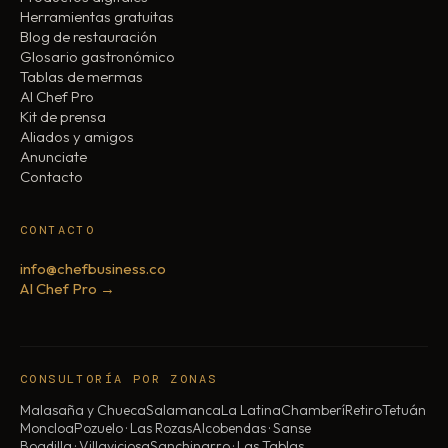
Herramientas gratuitas
Blog de restauración
Glosario gastronómico
Tablas de mermas
AI Chef Pro
Kit de prensa
Aliados y amigos
Anunciate
Contacto
CONTACTO
info@chefbusiness.co
AI Chef Pro →
CONSULTORÍA POR ZONAS
Malasaña y Chueca
Salamanca
La Latina
Chamberí
Retiro
Tetuán
Moncloa
Pozuelo · Las Rozas
Alcobendas · Sanse
Boadilla · Villaviciosa
Sanchinarro · Las Tablas