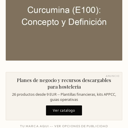
Mentoría Gastronómica
Escandallos de restaurante
Glosario
Transformación Digital
Ingeniería de menú
Arquitectura Gastronómica
Carta rentable
Solicitar diagnóstico
Inversores Internacionales
Subir ticket medio
Atraer clientes
Falta de personal
Rotación de personal
ANUNCIO
Planes de negocio y recursos descargables
Cuánto cuesta abrir
para hosteleria
26 productos desde 9 EUR -- Plantillas financieras, kits APPCC,
Plan de negocio
guias operativas
Permisos en Madrid
Ver catalogo
Licencias Barcelona
TU MARCA AQUI -- VER OPCIONES DE PUBLICIDAD