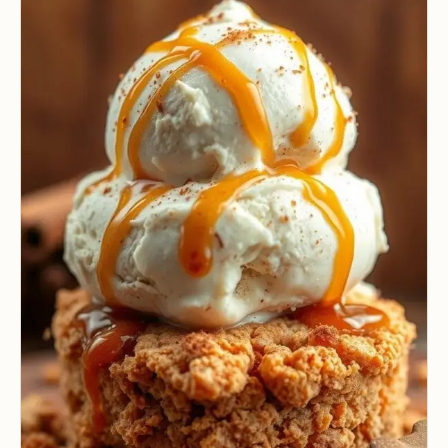
Mentoría Gastronómica
Escandallos de restaurante
Glosario
Transformación Digital
Ingeniería de menú
Arquitectura Gastronómica
Carta rentable
Solicitar diagnóstico
Inversores Internacionales
Subir ticket medio
Atraer clientes
Falta de personal
Rotación de personal
Cuánto cuesta abrir
Plan de negocio
Permisos en Madrid
Licencias Barcelona