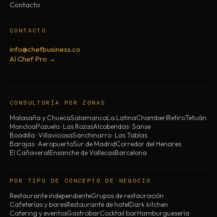
Contacto
CONTACTO
info@chefbusiness.co
AI Chef Pro →
CONSULTORÍA POR ZONAS
Malasaña y Chueca
Salamanca
La Latina
Chamberí
Retiro
Tetuán
Moncloa
Pozuelo · Las Rozas
Alcobendas · Sanse
Boadilla · Villaviciosa
Sanchinarro · Las Tablas
Barajas · Aeropuerto
Sur de Madrid
Corredor del Henares
El Cañaveral
Ensanche de Vallecas
Barcelona
POR TIPO DE CONCEPTO DE NEGOCIO
Restaurante independiente
Grupos de restauración
Cafeterías y bares
Restaurante de hotel
Dark kitchen
Catering y eventos
Gastrobar
Cocktail bar
Hamburguesería