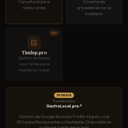
Consultoría para
Conectando
restaurantes
proveedores con la
hostelería
MVP
Timlup.pro
Gestión de tareas
recurrentes para
hostelería y retail
SPONSOR
Powered by
GastroLocal.pro
·
Gestión de Google Business Profile · HyperLocal
SEO para Restaurantes y Hostelería · Disponible en
cualquier parte del mundo