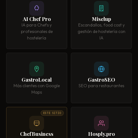
AI Chef Pro
Miselup
IA para Chefs y
Escandallos, food cost y
profesionales de
gestión de hostelería con
hostelería
IA
GastroLocal
GastroSEO
Más clientes con Google
SEO para restaurantes
Maps
ESTE SITIO
ChefBusiness
Hosply.pro