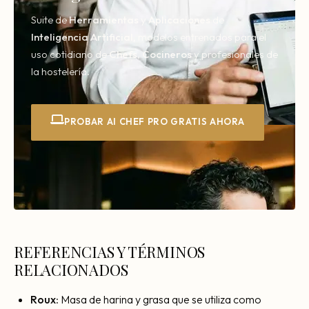
Suite de
Herramientas
y
Aplicaciones
de
Inteligencia
Artificial,
modelos entrenados para el
uso cotidiano de
Chefs
,
Cocineros
y profesionales de
la hostelería.
PROBAR AI CHEF PRO GRATIS AHORA
REFERENCIAS Y TÉRMINOS
RELACIONADOS
Roux
: Masa de harina y grasa que se utiliza como