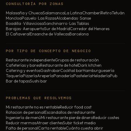
CONSULTORÍA POR ZONAS
Malasaña y Chueca
Salamanca
La Latina
Chamberí
Retiro
Tetuán
Moncloa
Pozuelo · Las Rozas
Alcobendas · Sanse
Boadilla · Villaviciosa
Sanchinarro · Las Tablas
Barajas · Aeropuerto
Sur de Madrid
Corredor del Henares
El Cañaveral
Ensanche de Vallecas
Barcelona
POR TIPO DE CONCEPTO DE NEGOCIO
Restaurante independiente
Grupos de restauración
Cafeterías y bares
Restaurante de hotel
Dark kitchen
Catering y eventos
Gastrobar
Cocktail bar
Hamburguesería
Taquería
Pizzería
Arepería
Panadería
Pastelería
Heladería
Pub
Bar de tapas
Sushi bar
PROBLEMAS QUE RESOLVEMOS
Mi restaurante no es rentable
Reducir food cost
Rotacion de personal
Escandallos de restaurante
Ingeniería de menú
Mi restaurante pierde dinero
Reducir costes
Reducir mermas
Atraer clientes
Subir ticket medio
Falta de personal
Carta rentable
Cuánto cuesta abrir