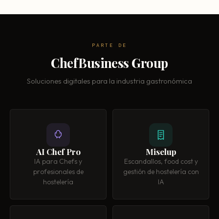
PARTE DE
ChefBusiness Group
Soluciones digitales para la industria gastronómica
AI Chef Pro
Miselup
IA para Chefs y
Escandallos, food cost y
profesionales de
gestión de hostelería con
hostelería
IA