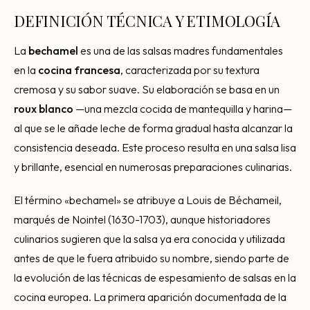
Consultoría Barcelona
DEFINICIÓN TÉCNICA Y ETIMOLOGÍA
Por qué fracasan
La
bechamel
es una de las salsas madres fundamentales
Traspasar restaurante
en la
cocina francesa
, caracterizada por su textura
Mi restaurante va a cerrar
cremosa y su sabor suave. Su elaboración se basa en un
roux blanco
—una mezcla cocida de mantequilla y harina—
al que se le añade leche de forma gradual hasta alcanzar la
consistencia deseada. Este proceso resulta en una salsa lisa
y brillante, esencial en numerosas preparaciones culinarias.
El término «bechamel» se atribuye a Louis de Béchameil,
marqués de Nointel (1630-1703), aunque historiadores
culinarios sugieren que la salsa ya era conocida y utilizada
antes de que le fuera atribuido su nombre, siendo parte de
la evolución de las técnicas de espesamiento de salsas en la
cocina europea. La primera aparición documentada de la