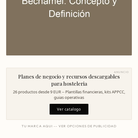
Mentoría Gastronómica
Escandallos de restaurante
Glosario
Transformación Digital
Ingeniería de menú
Arquitectura Gastronómica
Carta rentable
Solicitar diagnóstico
Inversores Internacionales
Subir ticket medio
Atraer clientes
Falta de personal
ANUNCIO
Planes de negocio y recursos descargables
Rotación de personal
para hosteleria
Cuánto cuesta abrir
26 productos desde 9 EUR -- Plantillas financieras, kits APPCC,
guias operativas
Plan de negocio
Ver catalogo
Permisos en Madrid
TU MARCA AQUI -- VER OPCIONES DE PUBLICIDAD
Licencias Barcelona