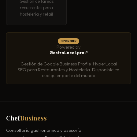
Gestión de tareas
recurrentes para
hostelería y retail
SPONSOR
Powered by
GastroLocal.pro
·
Gestión de Google Business Profile · HyperLocal
SEO para Restaurantes y Hostelería · Disponible en
cualquier parte del mundo
Chef
Business
Consultoría gastronómica y asesoría