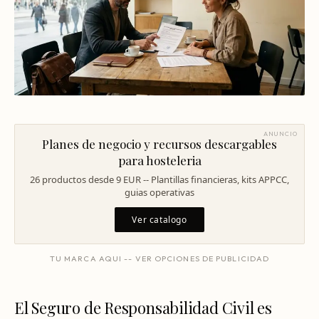
Mentoría Gastronómica
Escandallos de restaurante
Glosario
Transformación Digital
Ingeniería de menú
Arquitectura Gastronómica
Carta rentable
Solicitar diagnóstico
Inversores Internacionales
Subir ticket medio
Atraer clientes
ANUNCIO
Planes de negocio y recursos descargables
Falta de personal
para hosteleria
26 productos desde 9 EUR -- Plantillas financieras, kits APPCC,
Rotación de personal
guias operativas
Cuánto cuesta abrir
Ver catalogo
Plan de negocio
TU MARCA AQUI -- VER OPCIONES DE PUBLICIDAD
Permisos en Madrid
Licencias Barcelona
El Seguro de Responsabilidad Civil es