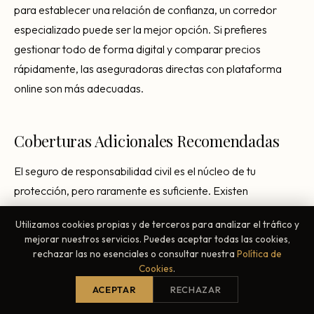
para establecer una relación de confianza, un corredor
especializado puede ser la mejor opción. Si prefieres
gestionar todo de forma digital y comparar precios
rápidamente, las aseguradoras directas con plataforma
online son más adecuadas.
Coberturas Adicionales Recomendadas
El seguro de responsabilidad civil es el núcleo de tu
protección, pero raramente es suficiente. Existen
coberturas complementarias que, aunque no obligatorias,
Utilizamos cookies propias y de terceros para analizar el tráfico y
son altamente recomendables para cualquier negocio
mejorar nuestros servicios. Puedes aceptar todas las cookies,
hostelero responsable.
rechazar las no esenciales o consultar nuestra
Política de
Cookies
.
Seguro Multirriesgo del Local
ACEPTAR
RECHAZAR