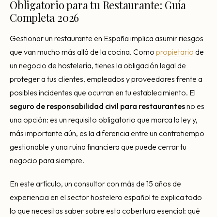
Obligatorio para tu Restaurante: Guía
Consultoría Barcelona
Completa 2026
Por qué fracasan
Gestionar un restaurante en España implica asumir riesgos
Traspasar restaurante
que van mucho más allá de la cocina. Como
propietario
de
Mi restaurante va a cerrar
un negocio de hostelería, tienes la obligación legal de
proteger a tus clientes, empleados y proveedores frente a
posibles incidentes que ocurran en tu establecimiento. El
seguro de responsabilidad civil para restaurantes
no es
una opción: es un requisito obligatorio que marca la ley y,
más importante aún, es la diferencia entre un contratiempo
gestionable y una ruina financiera que puede cerrar tu
negocio para siempre.
En este artículo, un consultor con más de 15 años de
experiencia en el sector hostelero español te explica todo
lo que necesitas saber sobre esta cobertura esencial: qué