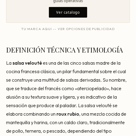
guias operativas
Mentoría Gastronómica
Escandallos de restaurante
Ver catalogo
Glosario
Transformación Digital
Ingeniería de menú
Arquitectura Gastronómica
TU MARCA AQUI -- VER OPCIONES DE PUBLICIDAD
Carta rentable
Solicitar diagnóstico
Inversores Internacionales
Subir ticket medio
DEFINICIÓN TÉCNICA Y ETIMOLOGÍA
Atraer clientes
La
salsa velouté
es una de las cinco salsas madre de la
Falta de personal
cocina francesa clásica, un pilar fundamental sobre el cual
Rotación de personal
se construye una multitud de salsas derivadas. Su nombre,
que se traduce del francés como «aterciopelado», hace
Cuánto cuesta abrir
alusión a su textura suave y ligera, y es indicativo de la
Plan de negocio
sensación que produce al paladar. La salsa velouté se
elabora combinando un
roux rubio
, una mezcla cocida de
Permisos en Madrid
mantequilla y harina, con un caldo claro, tradicionalmente
Licencias Barcelona
de pollo, ternera, o pescado, dependiendo del tipo