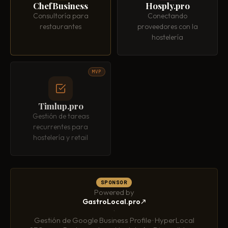
ChefBusiness
Hosply.pro
Consultoría para
Conectando
restaurantes
proveedores con la
hostelería
MVP
Timlup.pro
Gestión de tareas
recurrentes para
hostelería y retail
SPONSOR
Powered by
GastroLocal.pro
·
Gestión de Google Business Profile · HyperLocal