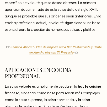
Consultoría Barcelona
específico de velouté que se desee obtener. La primera
aparición documentada de esta salsa data del siglo XVIII,
Por qué fracasan
aunque es probable que sus orígenes sean anteriores. En la
Traspasar restaurante
cocina profesional actual, la velouté sigue siendo una base
esencial para la creación de numerosas salsas y platillos.
Mi restaurante va a cerrar
👉
Compra Ahora tu Plan de Negocio para Bar Restaurante y Ponte
en Marcha Hoy con Tú Proyecto
👈
APLICACIONES EN COCINA
PROFESIONAL
La salsa velouté es ampliamente usada en la
haute cuisine
francesa, sirviendo como base para salsas más complejas
como la salsa suprema, la salsa normanda, y la salsa
allemande, entre otras. Su aplicación trasciende las