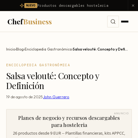
Productos descargables hosteleria
NUEVO
Chef
Business
Servicios
Inicio
›
Blog
›
Enciclopedia Gastronómica
›
Salsa velouté: Concepto y Definición
Ver todos los servicios →
Problemas
ENCICLOPEDIA GASTRONÓMICA
Consultoría Integral
Salsa velouté: Concepto y
Ver todos los problemas →
Diagnóstico
Dirección Gastronómica Outsourcing
Definición
Mi restaurante no es rentable
Productos
Asesor Gastronómico
19 de agosto de 2025
·
John Guerrero
Mi restaurante pierde dinero
Nosotros
Consultor de Restaurantes
Reducir food cost
ANUNCIO
Planes de negocio y recursos descargables
Consultoría Hostelería
Resultados
Reducir costes
para hosteleria
Apertura de Restaurantes
26 productos desde 9 EUR -- Plantillas financieras, kits APPCC,
Reducir mermas
Blog