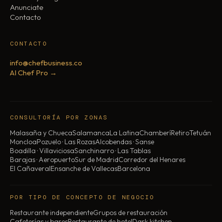
Anunciate
Contacto
CONTACTO
info@chefbusiness.co
AI Chef Pro →
CONSULTORÍA POR ZONAS
Malasaña y Chueca
Salamanca
La Latina
Chamberí
Retiro
Tetuán
Moncloa
Pozuelo · Las Rozas
Alcobendas · Sanse
Boadilla · Villaviciosa
Sanchinarro · Las Tablas
Barajas · Aeropuerto
Sur de Madrid
Corredor del Henares
El Cañaveral
Ensanche de Vallecas
Barcelona
POR TIPO DE CONCEPTO DE NEGOCIO
Restaurante independiente
Grupos de restauración
Cafeterías y bares
Restaurante de hotel
Dark kitchen