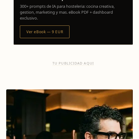
300+ prompts de IA para hosteleria: cocina creativa,
gestion, marketing y mas. eBook PDF + dashboard
exclusivo.
Ver eBook — 9 EUR
TU PUBLICIDAD AQUI