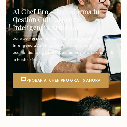
AI Chef Pro – Transforma tu
Gestión Culinaria con
Inteligencia Artificial
Suite de
Herramientas
y
Aplicaciones
de
Inteligencia
Artificial,
modelos entrenados para el
uso cotidiano de
Chefs
,
Cocineros
y profesionales de
la hostelería.
PROBAR AI CHEF PRO GRATIS AHORA