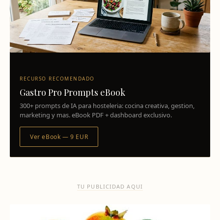
RECURSO RECOMENDADO
Gastro Pro Prompts eBook
300+ prompts de IA para hosteleria: cocina creativa, gestion,
marketing y mas. eBook PDF + dashboard exclusivo.
Ver eBook — 9 EUR
TU PUBLICIDAD AQUI