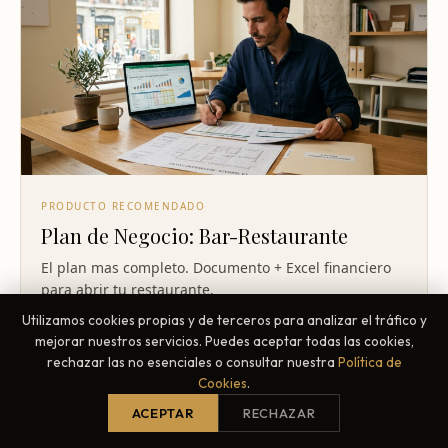
PRODUCTO RECOMENDADO
Plan de Negocio: Bar-Restaurante
El plan mas completo. Documento + Excel financiero
para abrir tu restaurante.
Utilizamos cookies propias y de terceros para analizar el tráfico y
Ver plan de negocio — 35 EUR
mejorar nuestros servicios. Puedes aceptar todas las cookies,
rechazar las no esenciales o consultar nuestra
Política de
Cookies
.
ACEPTAR
RECHAZAR
TU PUBLICIDAD AQUI