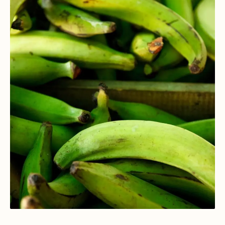
Mentoría Gastronómica
Escandallos de restaurante
Glosario
Transformación Digital
Ingeniería de menú
Arquitectura Gastronómica
Carta rentable
Solicitar diagnóstico
Inversores Internacionales
Subir ticket medio
Atraer clientes
Falta de personal
Rotación de personal
Cuánto cuesta abrir
Plan de negocio
Permisos en Madrid
Licencias Barcelona