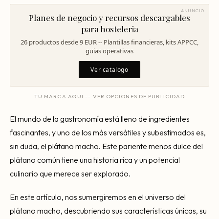
Consultoría Barcelona
ANUNCIO
Planes de negocio y recursos descargables
Por qué fracasan
para hosteleria
Traspasar restaurante
26 productos desde 9 EUR -- Plantillas financieras, kits APPCC,
guias operativas
Mi restaurante va a cerrar
Ver catalogo
TU MARCA AQUI -- VER OPCIONES DE PUBLICIDAD
El mundo de la gastronomía está lleno de ingredientes
fascinantes, y uno de los más versátiles y subestimados es,
sin duda, el plátano macho. Este pariente menos dulce del
plátano común tiene una historia rica y un potencial
culinario que merece ser explorado.
En este artículo, nos sumergiremos en el universo del
plátano macho, descubriendo sus características únicas, su