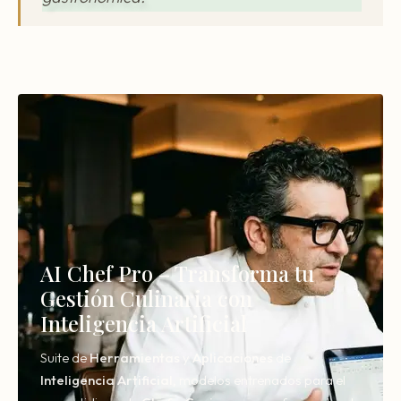
AI Chef Pro – Transforma tu
Gestión Culinaria con
Inteligencia Artificial
Suite de
Herramientas
y
Aplicaciones
de
Inteligencia
Artificial,
modelos entrenados para el