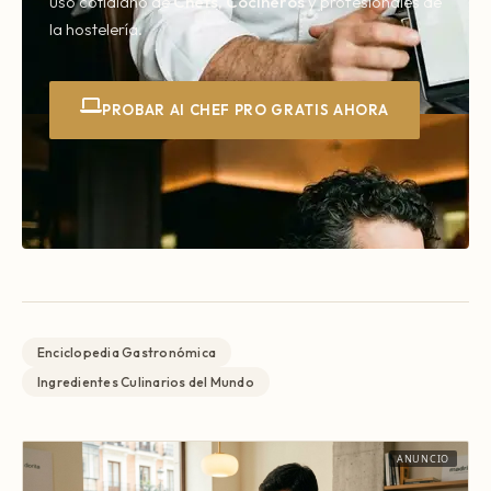
uso cotidiano de
Chefs
,
Cocineros
y profesionales de
la hostelería.
PROBAR AI CHEF PRO GRATIS AHORA
Enciclopedia Gastronómica
Ingredientes Culinarios del Mundo
ANUNCIO