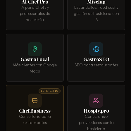
AI Chef Pro
Miselup
IA para Chefs y
Escandallos, food cost y
profesionales de
gestión de hostelería con
hostelería
IA
GastroLocal
GastroSEO
Más clientes con Google
SEO para restaurantes
Maps
ESTE SITIO
ChefBusiness
Hosply.pro
Consultoría para
Conectando
restaurantes
proveedores con la
hostelería