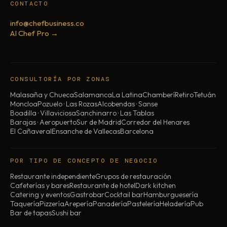
CONTACTO
info@chefbusiness.co
AI Chef Pro →
CONSULTORÍA POR ZONAS
Malasaña y Chueca
Salamanca
La Latina
Chamberí
Retiro
Tetuán
Moncloa
Pozuelo · Las Rozas
Alcobendas · Sanse
Boadilla · Villaviciosa
Sanchinarro · Las Tablas
Barajas · Aeropuerto
Sur de Madrid
Corredor del Henares
El Cañaveral
Ensanche de Vallecas
Barcelona
POR TIPO DE CONCEPTO DE NEGOCIO
Restaurante independiente
Grupos de restauración
Cafeterías y bares
Restaurante de hotel
Dark kitchen
Catering y eventos
Gastrobar
Cocktail bar
Hamburguesería
Taquería
Pizzería
Arepería
Panadería
Pastelería
Heladería
Pub
Bar de tapas
Sushi bar