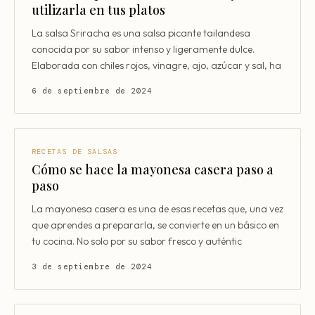
Consultoría Barcelona
utilizarla en tus platos
Por qué fracasan
La salsa Sriracha es una salsa picante tailandesa
conocida por su sabor intenso y ligeramente dulce.
Traspasar restaurante
Elaborada con chiles rojos, vinagre, ajo, azúcar y sal, ha
Mi restaurante va a cerrar
6 de septiembre de 2024
RECETAS DE SALSAS
Cómo se hace la mayonesa casera paso a
paso
La mayonesa casera es una de esas recetas que, una vez
que aprendes a prepararla, se convierte en un básico en
tu cocina. No solo por su sabor fresco y auténtic
3 de septiembre de 2024