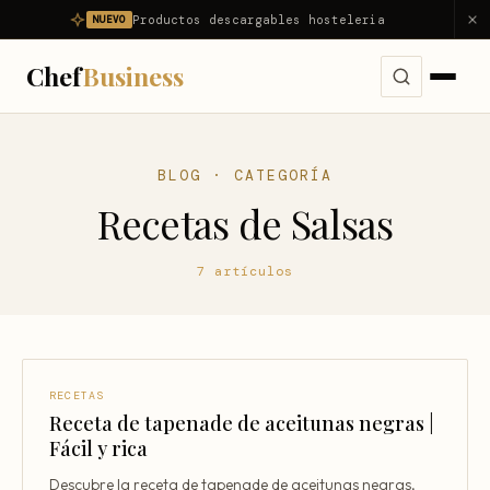
Productos descargables hosteleria
NUEVO
Chef
Business
Servicios
BLOG · CATEGORÍA
Ver todos los servicios →
Recetas de Salsas
Problemas
Consultoría Integral
Ver todos los problemas →
Diagnóstico
7 artículos
Dirección Gastronómica Outsourcing
Mi restaurante no es rentable
Productos
Asesor Gastronómico
Mi restaurante pierde dinero
Nosotros
Consultor de Restaurantes
Reducir food cost
RECETAS
Consultoría Hostelería
Receta de tapenade de aceitunas negras |
Resultados
Reducir costes
Fácil y rica
Apertura de Restaurantes
Reducir mermas
Blog
Descubre la receta de tapenade de aceitunas negras,