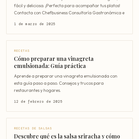
Mentoría Gastronómica
fácil y deliciosa. ¡Perfecta para acompañar tus platos!
Escandallos de restaurante
Contacta con Chefbusiness Consultoría Gastronómica e
Glosario
Transformación Digital
Ingeniería de menú
1 de marzo de 2025
Arquitectura Gastronómica
Carta rentable
Solicitar diagnóstico
Inversores Internacionales
Subir ticket medio
RECETAS
Atraer clientes
Cómo preparar una vinagreta
emulsionada: Guía práctica
Falta de personal
Aprende a preparar una vinagreta emulsionada con
Rotación de personal
esta guía paso a paso. Consejos y trucos para
restaurantes y hogares.
Cuánto cuesta abrir
12 de febrero de 2025
Plan de negocio
Permisos en Madrid
Licencias Barcelona
RECETAS DE SALSAS
Descubre qué es la salsa sriracha y cómo