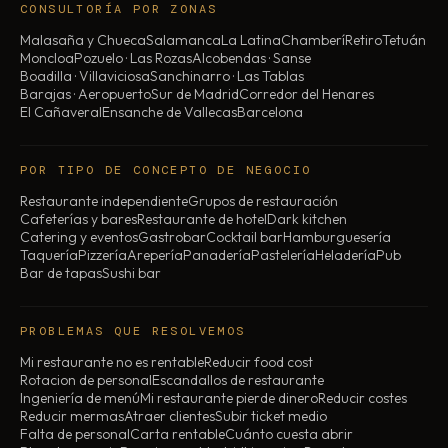
CONSULTORÍA POR ZONAS
Malasaña y Chueca
Salamanca
La Latina
Chamberí
Retiro
Tetuán
Moncloa
Pozuelo · Las Rozas
Alcobendas · Sanse
Boadilla · Villaviciosa
Sanchinarro · Las Tablas
Barajas · Aeropuerto
Sur de Madrid
Corredor del Henares
El Cañaveral
Ensanche de Vallecas
Barcelona
POR TIPO DE CONCEPTO DE NEGOCIO
Restaurante independiente
Grupos de restauración
Cafeterías y bares
Restaurante de hotel
Dark kitchen
Catering y eventos
Gastrobar
Cocktail bar
Hamburguesería
Taquería
Pizzería
Arepería
Panadería
Pastelería
Heladería
Pub
Bar de tapas
Sushi bar
PROBLEMAS QUE RESOLVEMOS
Mi restaurante no es rentable
Reducir food cost
Rotacion de personal
Escandallos de restaurante
Ingeniería de menú
Mi restaurante pierde dinero
Reducir costes
Reducir mermas
Atraer clientes
Subir ticket medio
Falta de personal
Carta rentable
Cuánto cuesta abrir