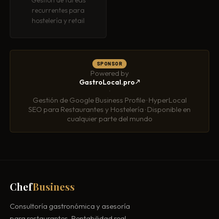
recurrentes para
hostelería y retail
SPONSOR
Powered by
GastroLocal.pro
·
Gestión de Google Business Profile · HyperLocal
SEO para Restaurantes y Hostelería · Disponible en
cualquier parte del mundo
Chef
Business
Consultoría gastronómica y asesoría
para restaurantes. Rentabilidad real.