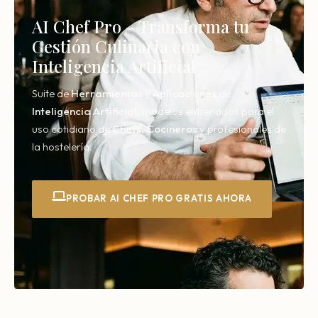
AI Chef Pro – Transforma tu
Gestión Culinaria con
Inteligencia Artificial
Suite de
Herramientas
y
Aplicaciones
de
Inteligencia
Artificial,
modelos entrenados para el
uso cotidiano de
Chefs
,
Cocineros
y profesionales de
la hostelería.
PROBAR AI CHEF PRO GRATIS AHORA