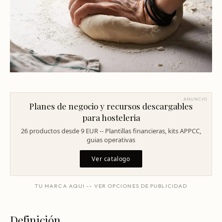
Mentoría Gastronómica
Escandallos de restaurante
Glosario
Transformación Digital
Ingeniería de menú
Arquitectura Gastronómica
Carta rentable
Solicitar diagnóstico
Inversores Internacionales
Subir ticket medio
Atraer clientes
ANUNCIO
Planes de negocio y recursos descargables
Falta de personal
para hosteleria
Rotación de personal
26 productos desde 9 EUR -- Plantillas financieras, kits APPCC,
guias operativas
Cuánto cuesta abrir
Ver catalogo
Plan de negocio
Permisos en Madrid
TU MARCA AQUI -- VER OPCIONES DE PUBLICIDAD
Licencias Barcelona
Definición