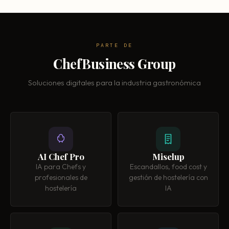
PARTE DE
ChefBusiness Group
Soluciones digitales para la industria gastronómica
AI Chef Pro
Miselup
IA para Chefs y
Escandallos, food cost y
profesionales de
gestión de hostelería con
hostelería
IA