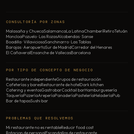
CONSULTORÍA POR ZONAS
Malasaña y Chueca
Salamanca
La Latina
Chamberí
Retiro
Tetuán
Moncloa
Pozuelo · Las Rozas
Alcobendas · Sanse
Boadilla · Villaviciosa
Sanchinarro · Las Tablas
Barajas · Aeropuerto
Sur de Madrid
Corredor del Henares
El Cañaveral
Ensanche de Vallecas
Barcelona
POR TIPO DE CONCEPTO DE NEGOCIO
Restaurante independiente
Grupos de restauración
Cafeterías y bares
Restaurante de hotel
Dark kitchen
Catering y eventos
Gastrobar
Cocktail bar
Hamburguesería
Taquería
Pizzería
Arepería
Panadería
Pastelería
Heladería
Pub
Bar de tapas
Sushi bar
PROBLEMAS QUE RESOLVEMOS
Mi restaurante no es rentable
Reducir food cost
Rotacion de personal
Escandallos de restaurante