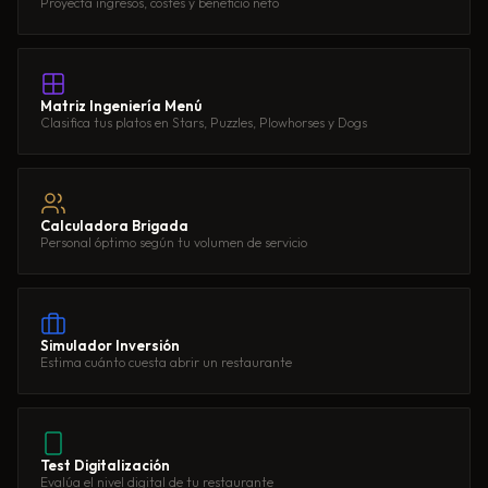
Proyecta ingresos, costes y beneficio neto
Matriz Ingeniería Menú
Clasifica tus platos en Stars, Puzzles, Plowhorses y Dogs
Calculadora Brigada
Personal óptimo según tu volumen de servicio
Simulador Inversión
Estima cuánto cuesta abrir un restaurante
Test Digitalización
Evalúa el nivel digital de tu restaurante