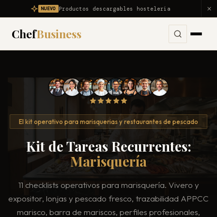
Productos descargables hosteleria
NUEVO
Chef
Business
Servicios
Ver todos los servicios →
Problemas
Consultoría Integral
Ver todos los problemas →
Diagnóstico
El kit operativo para marisquerias y restaurantes de pescado
Dirección Gastronómica Outsourcing
Mi restaurante no es rentable
Kit de Tareas Recurrentes:
Productos
Asesor Gastronómico
Mi restaurante pierde dinero
Marisquería
Nosotros
Consultor de Restaurantes
Reducir food cost
11 checklists operativos para marisquería. Vivero y
Consultoría Hostelería
Resultados
Reducir costes
expositor, lonjas y pescado fresco, trazabilidad APPCC
Apertura de Restaurantes
Reducir mermas
marisco, barra de mariscos, perfiles profesionales,
Blog