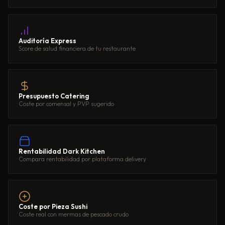
Auditoría Express
Score de salud financiera de tu restaurante
Presupuesto Catering
Coste por comensal y PVP sugerido
Rentabilidad Dark Kitchen
Compara rentabilidad por plataforma delivery
Coste por Pieza Sushi
Coste real con mermas de pescado crudo