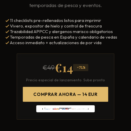
Mentoría Gastronómica
temporadas de pesca y eventos.
Escandallos de restaurante
Glosario
Transformación Digital
Ingeniería de menú
11 checklists pre-rellenados listos para imprimir
Vivero, expositor de hielo y control de frescura
Arquitectura Gastronómica
Carta rentable
Trazabilidad APPCC y alergenos marisco obligatorios
Solicitar diagnóstico
Temporadas de pesca en España y calendario de vedas
Inversores Internacionales
Subir ticket medio
Acceso inmediato + actualizaciones de por vida
Atraer clientes
€14
Falta de personal
€49
-71%
Rotación de personal
Precio especial de lanzamiento. Sube pronto
Cuánto cuesta abrir
COMPRAR AHORA — 14 EUR
Plan de negocio
Permisos en Madrid
Licencias Barcelona