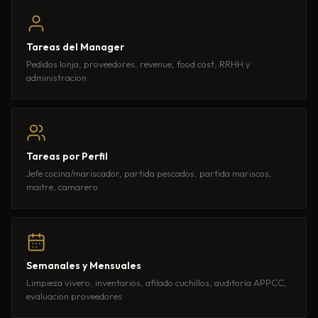
Tareas del Manager
Pedidos lonja, proveedores, revenue, food cost, RRHH y
administracion
Tareas por Perfil
Jefe cocina/mariscador, partida pescados, partida mariscos,
maitre, camarero
Semanales y Mensuales
Limpieza vivero, inventarios, afilado cuchillos, auditoría APPCC,
evaluacion proveedores