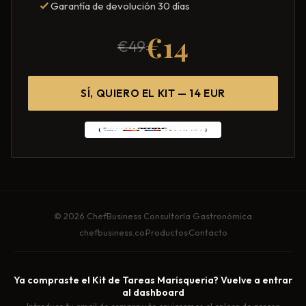
Garantía de devolución 30 días
€14
€49
SÍ, QUIERO EL KIT — 14 EUR
© 2026 ChefBusiness Consultoría Gastronómica
chefbusiness.co
·
Productos
·
Contacto
Ya compraste el
Kit de Tareas Marisqueria
? Vuelve a entrar
al dashboard