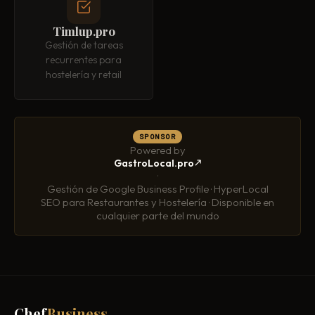
Timlup.pro
Gestión de tareas
recurrentes para
hostelería y retail
SPONSOR
Powered by
GastroLocal.pro
·
Gestión de Google Business Profile · HyperLocal
SEO para Restaurantes y Hostelería · Disponible en
cualquier parte del mundo
Chef
Business