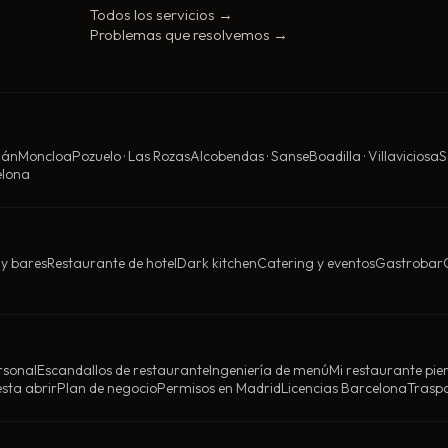
Todos los servicios →
Problemas que resolvemos →
uán
Moncloa
Pozuelo · Las Rozas
Alcobendas · Sanse
Boadilla · Villaviciosa
S
elona
 y bares
Restaurante de hotel
Dark kitchen
Catering y eventos
Gastrobar
rsonal
Escandallos de restaurante
Ingeniería de menú
Mi restaurante pie
sta abrir
Plan de negocio
Permisos en Madrid
Licencias Barcelona
Trasp