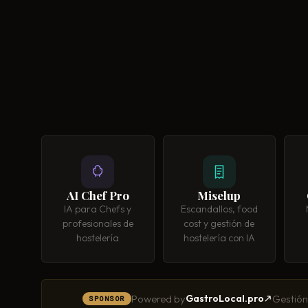
AI Chef Pro
Miselup
IA para Chefs y
Escandallos, food
profesionales de
cost y gestión de
hostelería
hostelería con IA
Powered by
Gestión
GastroLocal.pro
·
SPONSOR