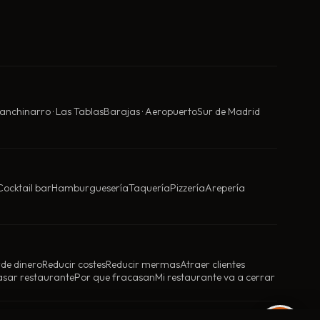
anchinarro · Las Tablas
Barajas · Aeropuerto
Sur de Madrid
Cocktail bar
Hamburguesería
Taquería
Pizzería
Arepería
rde dinero
Reducir costes
Reducir mermas
Atraer clientes
asar restaurante
Por que fracasan
Mi restaurante va a cerrar