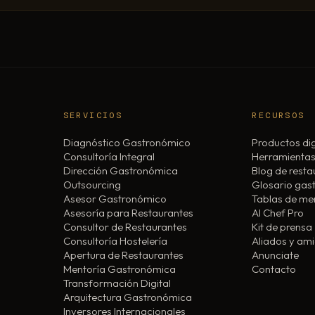
SERVICIOS
RECURSOS
Diagnóstico Gastronómico
Productos dig
Consultoría Integral
Herramientas
Dirección Gastronómica
Blog de resta
Outsourcing
Glosario gas
Asesor Gastronómico
Tablas de m
Asesoría para Restaurantes
AI Chef Pro
Consultor de Restaurantes
Kit de prensa
Consultoría Hostelería
Aliados y am
Apertura de Restaurantes
Anunciate
Mentoría Gastronómica
Contacto
Transformación Digital
Arquitectura Gastronómica
Inversores Internacionales