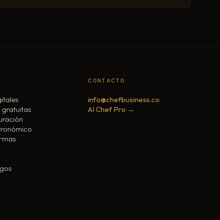
CONTACTO
itales
info@chefbusiness.co
 gratuitas
AI Chef Pro →
uración
tronómico
ermas
igos