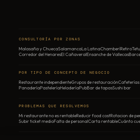
CONSULTORÍA POR ZONAS
Malasaña y Chueca
Salamanca
La Latina
Chamberí
Retiro
Tet
Corredor del Henares
El Cañaveral
Ensanche de Vallecas
Barc
POR TIPO DE CONCEPTO DE NEGOCIO
Restaurante independiente
Grupos de restauración
Cafeterías
Panadería
Pastelería
Heladería
Pub
Bar de tapas
Sushi bar
PROBLEMAS QUE RESOLVEMOS
Mi restaurante no es rentable
Reducir food cost
Rotacion de pe
Subir ticket medio
Falta de personal
Carta rentable
Cuánto cue