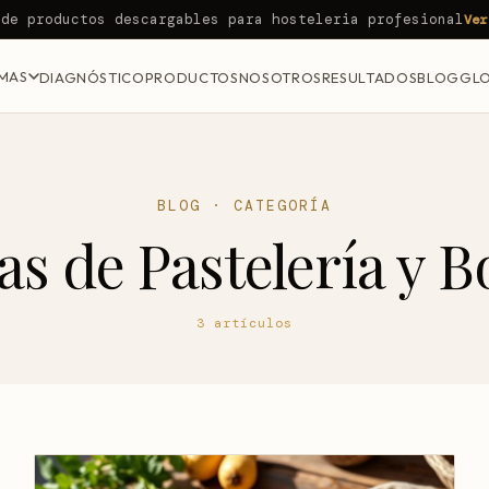
 de productos descargables para hosteleria profesional
Ver
MAS
DIAGNÓSTICO
PRODUCTOS
NOSOTROS
RESULTADOS
BLOG
GLO
BLOG · CATEGORÍA
as de Pastelería y Bo
3 artículos