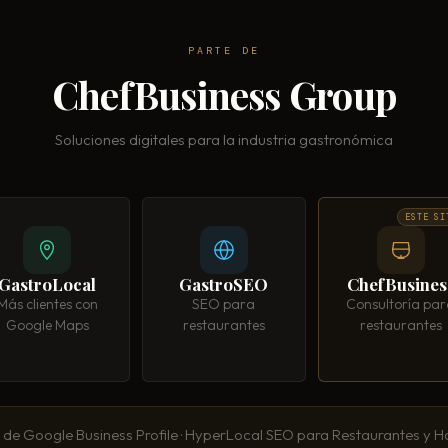
PARTE DE
ChefBusiness Group
Soluciones digitales para la industria gastronómica
ESTE SI
GastroLocal
GastroSEO
ChefBusines
Más clientes con
SEO para
Consultoría pa
Google Maps
restaurantes
restaurantes
 de Google Business Profile · HyperLocal SEO para Restaurantes y Ho