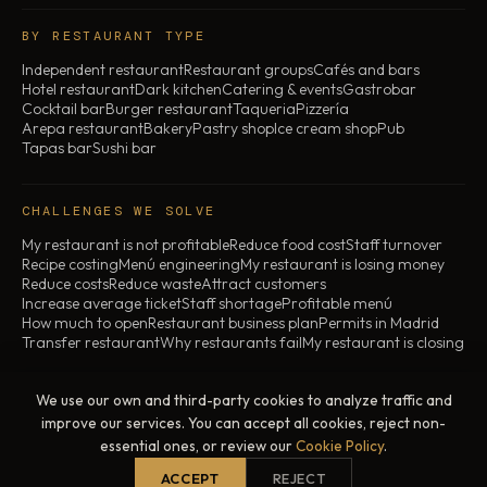
BY RESTAURANT TYPE
Independent restaurant
Restaurant groups
Cafés and bars
Hotel restaurant
Dark kitchen
Catering & events
Gastrobar
Cocktail bar
Burger restaurant
Taqueria
Pizzería
Arepa restaurant
Bakery
Pastry shop
Ice cream shop
Pub
Tapas bar
Sushi bar
CHALLENGES WE SOLVE
My restaurant is not profitable
Reduce food cost
Staff turnover
Recipe costing
Menú engineering
My restaurant is losing money
Reduce costs
Reduce waste
Attract customers
Increase average ticket
Staff shortage
Profitable menú
How much to open
Restaurant business plan
Permits in Madrid
Transfer restaurant
Why restaurants fail
My restaurant is closing
We use our own and third-party cookies to analyze traffic and
© 2026 ChefBusiness · All rights reserved
improve our services. You can accept all cookies, reject non-
Legal notice
Privacy policy
Cookie policy
essential ones, or review our
Cookie Policy
.
Madrid, Spain · In-person and online across Spain
All prices exclude VAT. For services contracted outside
ACCEPT
REJECT
Spain, VAT does not apply.