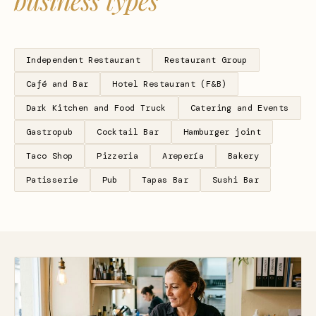
business types
Independent Restaurant
Restaurant Group
Café and Bar
Hotel Restaurant (F&B)
Dark Kitchen and Food Truck
Catering and Events
Gastropub
Cocktail Bar
Hamburger joint
Taco Shop
Pizzeria
Arepería
Bakery
Patisserie
Pub
Tapas Bar
Sushi Bar