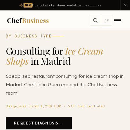
Hospitality downloadable resources
NEW
Chef
Business
EN
BY BUSINESS TYPE
Services
Consulting for
Ice Cream
All services →
Challenges
Shops
in Madrid
Full Consulting
All problems we solve →
Diagnosis
Specialized restaurant consulting for ice cream shop in
Restaurant Advisor
My restaurant is not profitable
Madrid. Chef John Guerrero and the ChefBusiness
Products
Food Consulting
My restaurant is losing money
team.
About us
Hospitality Consulting
Reduce food cost
Diagnosis from 1,250 EUR · VAT not included
Restaurant Opening
Results
Reduce costs
Gastronomy Mentoring
REQUEST DIAGNOSIS →
Reduce waste
Blog