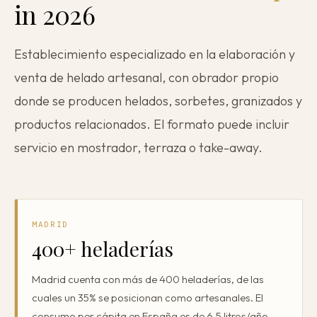
in 2026
Why restaurants fail
Transfer a restaurant
Establecimiento especializado en la elaboración y
My restaurant is closing
venta de helado artesanal, con obrador propio
donde se producen helados, sorbetes, granizados y
productos relacionados. El formato puede incluir
servicio en mostrador, terraza o take-away.
MADRID
400+ heladerías
Madrid cuenta con más de 400 heladerías, de las
cuales un 35% se posicionan como artesanales. El
consumo per cápita en España es de 6,5 litros/año,