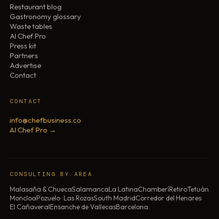
Restaurant blog
Gastronomy glossary
Waste tables
AI Chef Pro
Press kit
Partners
Advertise
Contact
CONTACT
info@chefbusiness.co
AI Chef Pro →
CONSULTING BY AREA
Malasaña & Chueca
Salamanca
La Latina
Chamberí
Retiro
Tetuán
Moncloa
Pozuelo · Las Rozas
South Madrid
Corredor del Henares
El Cañaveral
Ensanche de Vallecas
Barcelona