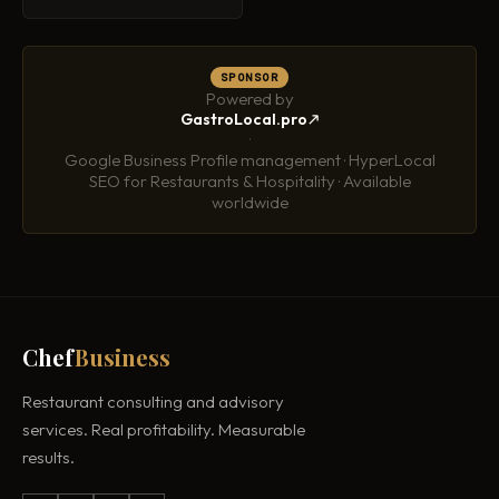
SPONSOR
Powered by
GastroLocal.pro
·
Google Business Profile management · HyperLocal
SEO for Restaurants & Hospitality · Available
worldwide
Chef
Business
Restaurant consulting and advisory
services. Real profitability. Measurable
results.