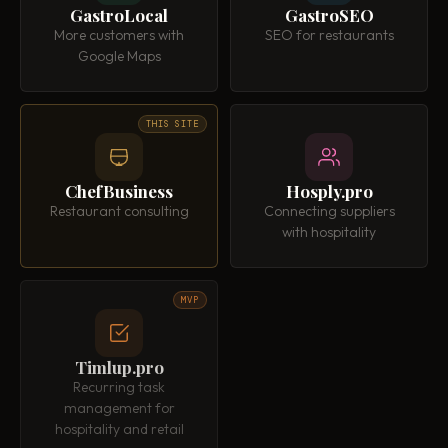
GastroLocal
GastroSEO
More customers with
SEO for restaurants
Google Maps
THIS SITE
ChefBusiness
Hosply.pro
Restaurant consulting
Connecting suppliers
with hospitality
MVP
Timlup.pro
Recurring task
management for
hospitality and retail