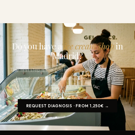
Do you have a
ice cream shop
in
Madrid?
The first step is the Gastronomic Diagnosis. 21 days
to understand your business and design a real
action plan.
REQUEST DIAGNOSIS · FROM 1,250€ →